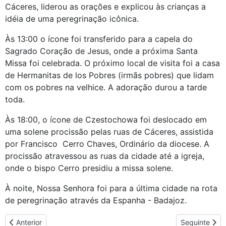
Cáceres, liderou as orações e explicou às crianças a
idéia de uma peregrinação icônica.
Às 13:00 o ícone foi transferido para a capela do
Sagrado Coração de Jesus, onde a próxima Santa
Missa foi celebrada. O próximo local de visita foi a casa
de Hermanitas de los Pobres (irmãs pobres) que lidam
com os pobres na velhice. A adoração durou a tarde
toda.
Às 18:00, o ícone de Czestochowa foi deslocado em
uma solene procissão pelas ruas de Cáceres, assistida
por Francisco Cerro Chaves, Ordinário da diocese. A
procissão atravessou as ruas da cidade até a igreja,
onde o bispo Cerro presidiu a missa solene.
À noite, Nossa Senhora foi para a última cidade na rota
de peregrinação através da Espanha - Badajoz.
Artigo anterior: Despedida da Espanha em Badajoz
Artigo seguin
Anterior
Seguinte