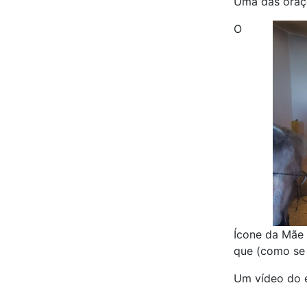
Uma das oraçõ
O
Ícone da Mãe 
que (como se 
Um vídeo do e