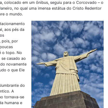
, colocado em um ônibus, seguiu para o Corcovado – o
aneiro, no qual uma imensa estátua do Cristo Redentor
bre o mundo.
stacionamento
al, aos pés da
dos
 pois, por
 poucas
é o topo. No
 se casado ao
sido novamente
udo o que Ele
slumbrante do
ntico. A
no tornava-se
ida humana e