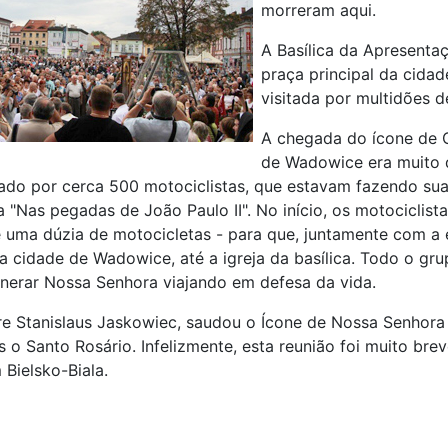
morreram aqui.
A Basílica da Apresenta
praça principal da cidad
visitada por multidões 
A chegada do ícone de 
de Wadowice era muito di
do por cerca 500 motociclistas, que estavam fazendo sua 
"Nas pegadas de João Paulo II". No início, os motociclist
 uma dúzia de motocicletas - para que, juntamente com a 
da cidade de Wadowice, até a igreja da basílica. Todo o g
nerar Nossa Senhora viajando em defesa da vida.
re Stanislaus Jaskowiec, saudou o Ícone de Nossa Senhora e 
 o Santo Rosário. Infelizmente, esta reunião foi muito bre
Bielsko-Biala.