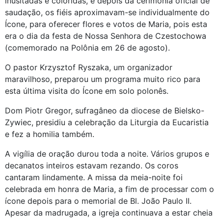
inusitadas e coloridas, e depois da cerimônia oficial de
saudação, os fiéis aproximavam-se individualmente do
Ícone, para oferecer flores e votos de Maria, pois esta
era o dia da festa de Nossa Senhora de Czestochowa
(comemorado na Polônia em 26 de agosto).
O pastor Krzysztof Ryszaka, um organizador
maravilhoso, preparou um programa muito rico para
esta última visita do Ícone em solo polonês.
Dom Piotr Gregor, sufragâneo da diocese de Bielsko-
Zywiec, presidiu a celebração da Liturgia da Eucaristia
e fez a homilia também.
A vigília de oração durou toda a noite. Vários grupos e
decanatos inteiros estavam rezando. Os coros
cantaram lindamente. A missa da meia-noite foi
celebrada em honra de Maria, a fim de processar com o
ícone depois para o memorial de Bl. João Paulo II.
Apesar da madrugada, a igreja continuava a estar cheia