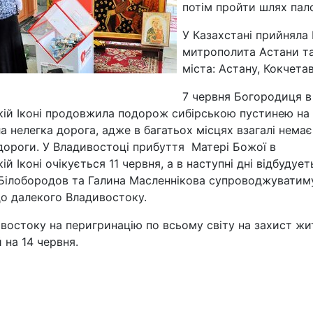
потім пройти шлях пал
У Казахстані прийнял
митрополита Астани т
міста: Астану, Кокчета
7 червня Богородиця в
ій Іконі продовжила подорож сибірською пустинею на
ла нелегка дорога, адже в багатьох місцях взагалі немає
дороги. У Владивостоці прибуття Матері Божої в
й Іконі очікується 11 червня, а в наступні дні відбудует
р Білобородов та Галина Масленнікова супроводжуватим
о далекого Владивостоку.
ивостоку на перигринацію по всьому світу на захист жи
 на 14 червня.