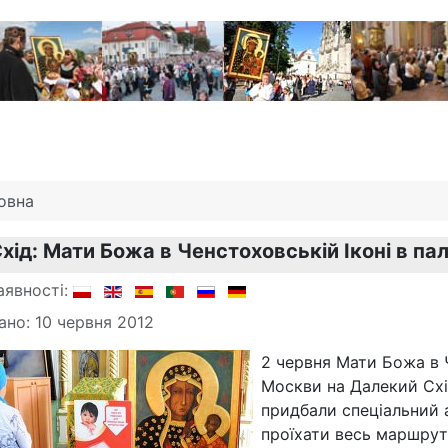
овна
хід: Мати Божа в Ченстоховській Іконі в п
аявності:
ано: 10 червня 2012
2 червня Мати Божа в Ч
Москви на Далекий Схі
придбали спеціальний 
проїхати весь маршрут