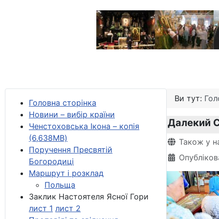
Ви тут:
Гол
Головна сторінка
Новини – вибір країни
Далекий С
Ченстоховська Ікона – копія
(6,638MB)
Деталі
Також у н
Поручення Пресвятій
Опубліков
Богородиці
Маршрут і розклад
Польща
Заклик Настоятеля Ясної Гори
лист 1
лист 2