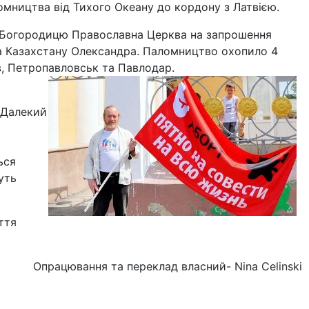
омництва від Тихого Океану до кордону з Латвією.
а Богородицю Православна Церква на запрошення
а Казахстану Олександра. Паломництво охопило 4
в, Петропавловськ та Павлодар.
 Далекий
ься
уть
ття
Опрацювання та переклад власний- Nina Celinski