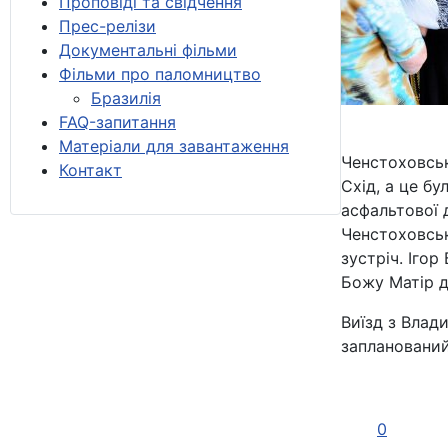
Проповіді та свідчення
Прес-релізи
Документальні фільми
Фільми про паломництво
Бразилія
FAQ-запитання
Матеріали для завантаження
Ченстоховськ
Контакт
Схід, а це бу
асфальтової 
Ченстоховські
зустріч. Іго
Божу Матір д
Виїзд з Влад
запланований
0