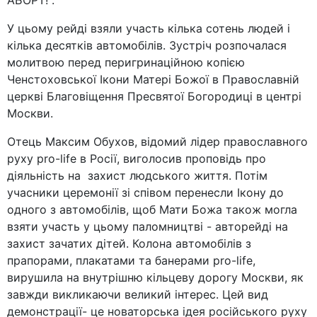
АБОРТ!".
У цьому рейді взяли участь кілька сотень людей і
кілька десятків автомобілів. Зустріч розпочалася
молитвою перед перигринаційною копією
Ченстоховської Ікони Матері Божої в Православній
церкві Благовіщення Пресвятої Богородиці в центрі
Москви.
Отець Максим Обухов, відомий лідер православного
руху pro-life в Росії, виголосив проповідь про
діяльність на захист людського життя. Потім
учасники церемонії зі співом перенесли Ікону до
одного з автомобілів, щоб Мати Божа також могла
взяти участь у цьому паломництві - авторейді на
захист зачатих дітей. Колона автомобілів з
прапорами, плакатами та банерами pro-life,
вирушила на внутрішню кільцеву дорогу Москви, як
завжди викликаючи великий інтерес. Цей вид
демонстрації- це новаторська ідея російського руху