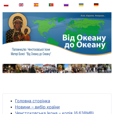
Головна сторінка
Новини – вибір країни
Ченстоховська Ікона – копія (6,638MB)