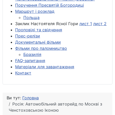
Поручення Пресвятій Богородиці
Маршрут і розклад
Польща
Заклик Настоятеля Ясної Гори
лист 1
лист 2
Проповіді та свідчення
Прес-релізи
Документальні фільми
Фільми про паломництво
Бразилія
FAQ-запитання
Матеріали для завантаження
Контакт
Ви тут:
Головна
Росія: Автомобільний авторейд по Москві з
Ченстоховською Іконою