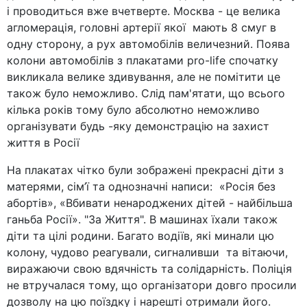
і проводиться вже вчетверте. Москва - це велика
агломерація, головні артерії якої мають 8 смуг в
одну сторону, а рух автомобілів величезний. Поява
колони автомобілів з плакатами pro-life спочатку
викликала велике здивування, але не помітити це
також було неможливо. Слід пам'ятати, що всього
кілька років тому було абсолютно неможливо
організувати будь -яку демонстрацію на захист
життя в Росії
На плакатах чітко були зображені прекрасні діти з
матерями, сім’ї та однозначні написи: «Росія без
абортів», «Вбивати ненароджених дітей - найбільша
ганьба Росії». "За Життя". В машинах їхали також
діти та цілі родини. Багато водіїв, які минали цю
колону, чудово реагували, сигналивши та вітаючи,
виражаючи свою вдячність та солідарність. Поліція
не втручалася тому, що організатори довго просили
дозволу на цю поїздку і нарешті отримали його.