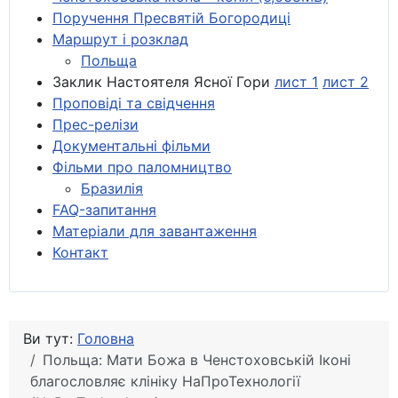
Поручення Пресвятій Богородиці
Маршрут і розклад
Польща
Заклик Настоятеля Ясної Гори
лист 1
лист 2
Проповіді та свідчення
Прес-релізи
Документальні фільми
Фільми про паломництво
Бразилія
FAQ-запитання
Матеріали для завантаження
Контакт
Ви тут:
Головна
Польща: Мати Божа в Ченстоховській Іконі
благословляє клініку НаПроТехнології