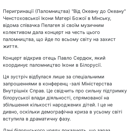
Перигринації (Паломництва) "Від Океану до Океану"
Ченстоховської Ікони Матері Божої в Мінську,
відома співачка Пелагея зі своїм музичним
колективом дала концерт на честь цього
паломництва, що йде по всьому світу на захист
життя.
Концерт відкрив отець Павло Сердюк, який
координує паломництво Ікони в Білорусії.
Ця зустріч відбулася лише за спеціальними
запрошеннями в конференц -залі Міністерства
Внутрішніх Справ. Це свідчить про сильну підтримку
білоруської влади діяльності, спрямованої на
збільшення кількості народжених дітей. І це не
дивно, оскільки демографічна криза в усьому світі
вступила в драматичну фазу.
Дані білоруського уряду показують, що зараз