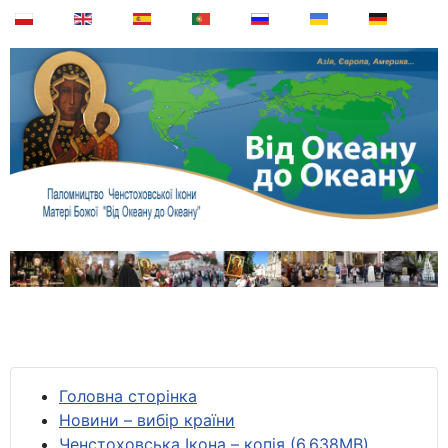
Головна сторінка
Новини – вибір країни
Ченстоховська Ікона – копія (6,638MB)