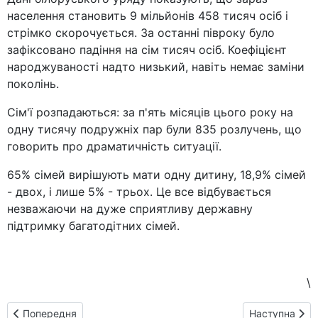
населення становить 9 мільйонів 458 тисяч осіб і
стрімко скорочується. За останні півроку було
зафіксовано падіння на сім тисяч осіб. Коефіцієнт
народжуваності надто низький, навіть немає заміни
поколінь.
Сім'ї розпадаються: за п'ять місяців цього року на
одну тисячу подружніх пар були 835 розлучень, що
говорить про драматичність ситуації.
65% сімей вирішують мати одну дитину, 18,9% сімей
- двох, і лише 5% - трьох. Це все відбувається
незважаючи на дуже сприятливу державну
підтримку багатодітних сімей.
\
Попередня стаття: Білорусія: Борисов. На ринку для всіх
Наступна стат
Попередня
Наступна