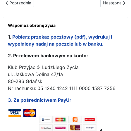
Poprzednia strona: Borysów – na rynku dla wszystkich
Następna stro
Poprzednia
Następna
Wspomóż obronę życia
1.
Pobierz przekaz pocztowy (pdf), wydrukuj i
wypełniony nadaj na poczcie lub w banku.
2. Przelewem bankowym na konto:
Klub Przyjaciół Ludzkiego Życia
ul. Jaśkowa Dolina 47/1a
80-286 Gdańsk
Nr rachunku: 05 1240 1242 1111 0000 1587 7356
3.
Za pośrednictwem PayU:
4.