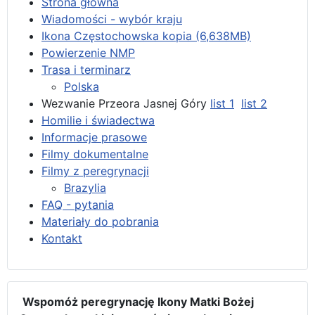
Strona główna
Wiadomości - wybór kraju
Ikona Częstochowska kopia (6,638MB)
Powierzenie NMP
Trasa i terminarz
Polska
Wezwanie Przeora Jasnej Góry
list 1
list 2
Homilie i świadectwa
Informacje prasowe
Filmy dokumentalne
Filmy z peregrynacji
Brazylia
FAQ - pytania
Materiały do pobrania
Kontakt
Wspomóż peregrynację Ikony Matki Bożej