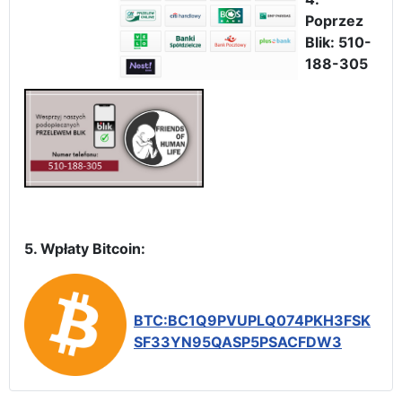
Poprzez
Blik: 510-
188-305
5. Wpłaty Bitcoin:
BTC:BC1Q9PVUPLQ074PKH3FSK
SF33YN95QASP5PSACFDW3