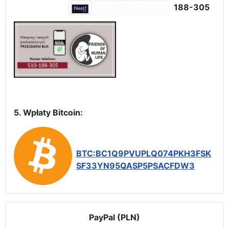
188-305
5. Wpłaty Bitcoin:
BTC:BC1Q9PVUPLQ074PKH3FSK
SF33YN95QASP5PSACFDW3
PayPal (PLN)