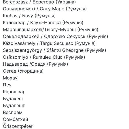
Beregszász / Берегово (Україна)
Сатмарнеметі / Сату Маре (Румунія)
Кісбач / Бачу (Румунія)
Коложвар / Клуж-Напока (Румунія)
Марошвашархелі/Тыргу-Муреш (Румунія)
Секелюдвархей / Одорхею Секуєск (Румунія)
Kézdivásárhely / Târgu Secuiesc (Румунія)
Sepsiszentgyörgy / Sfântu Gheorghe (Румунія)
Csíksomlyó / Řumuleu Ciuc (Румунія)
Надьварад /Орадя (Румунія)
Сегед (Угорщина)
Мохач
Печ
Капошвар
Будакесі
Будапешт
Веспрем
Сомбатхей
Őriszentpéter