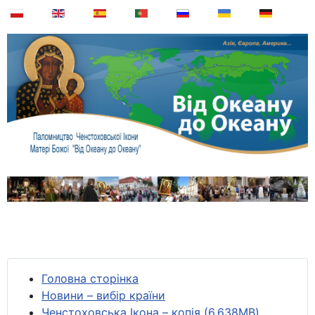
Головна сторінка
Новини – вибір країни
Ченстоховська Ікона – копія (6,638MB)