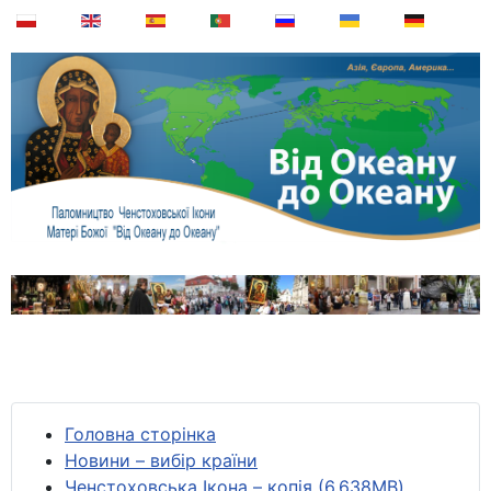
Головна сторінка
Новини – вибір країни
Ченстоховська Ікона – копія (6,638MB)