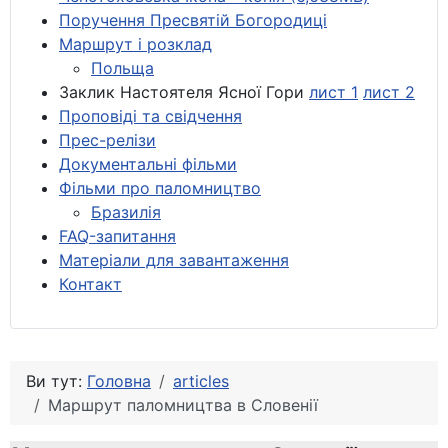
Поручення Пресвятій Богородиці
Маршрут і розклад
Польща
Заклик Настоятеля Ясної Гори
лист 1
лист 2
Проповіді та свідчення
Прес-релізи
Документальні фільми
Фільми про паломництво
Бразилія
FAQ-запитання
Матеріали для завантаження
Контакт
Ви тут:
Головна
articles
Маршрут паломництва в Словенії