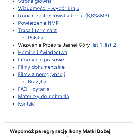
Strona główna
Wiadomości - wybór kraju
Ikona Częstochowska kopia (6,638MB)
Powierzenie NMP
Trasa i terminarz
Polska
Wezwanie Przeora Jasnej Góry
list 1
list 2
Homilie i świadectwa
Informacje prasowe
Filmy dokumentalne
Filmy z peregrynacji
Brazylia
FAQ - pytania
Materiały do pobrania
Kontakt
Wspomóż peregrynację Ikony Matki Bożej