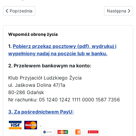
Poprzednia strona: Objawienie Pańskie u Matki Bożej Częstochow
Następna stro
Poprzednia
Następna
Wspomóż obronę życia
1.
Pobierz przekaz pocztowy (pdf), wydrukuj i
wypełniony nadaj na poczcie lub w banku.
2. Przelewem bankowym na konto:
Klub Przyjaciół Ludzkiego Życia
ul. Jaśkowa Dolina 47/1a
80-286 Gdańsk
Nr rachunku: 05 1240 1242 1111 0000 1587 7356
3.
Za pośrednictwem PayU: