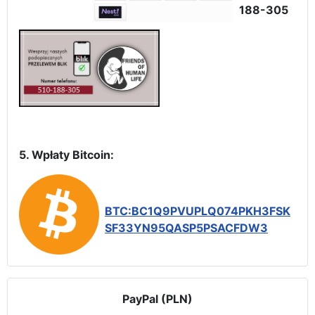
188-305
5. Wpłaty Bitcoin:
BTC:BC1Q9PVUPLQ074PKH3FSK
SF33YN95QASP5PSACFDW3
PayPal (PLN)