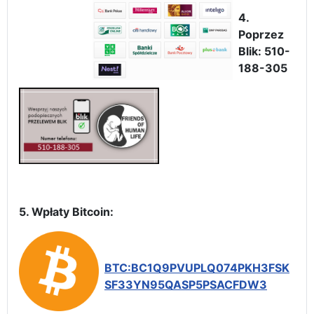
4.
Poprzez
Blik: 510-
188-305
5. Wpłaty Bitcoin:
BTC:BC1Q9PVUPLQ074PKH3FSK
SF33YN95QASP5PSACFDW3