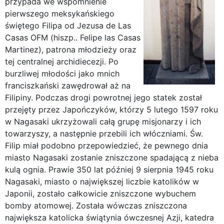
przypada we wspomnienie
pierwszego meksykańskiego
świętego Filipa od Jezusa de Las
Casas OFM (hiszp.. Felipe las Casas
Martinez), patrona młodzieży oraz
tej centralnej archidiecezji. Po
burzliwej młodości jako mnich
franciszkański zawędrował aż na
Filipiny. Podczas drogi powrotnej jego statek został
przejęty przez Japończyków, którzy 5 lutego 1597 roku
w Nagasaki ukrzyżowali całą grupę misjonarzy i ich
towarzyszy, a następnie przebili ich włóczniami. Św.
Filip miał podobno przepowiedzieć, że pewnego dnia
miasto Nagasaki zostanie zniszczone spadającą z nieba
kulą ognia. Prawie 350 lat później 9 sierpnia 1945 roku
Nagasaki, miasto o największej liczbie katolików w
Japonii, zostało całkowicie zniszczone wybuchem
bomby atomowej. Została wówczas zniszczona
największa katolicka świątynia ówczesnej Azji, katedra