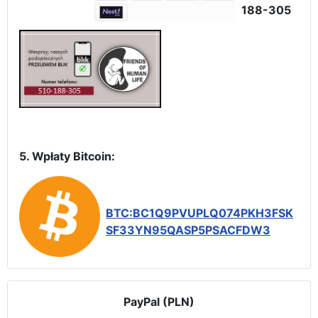
188-305
5. Wpłaty Bitcoin:
BTC:BC1Q9PVUPLQ074PKH3FSK
SF33YN95QASP5PSACFDW3
PayPal (PLN)