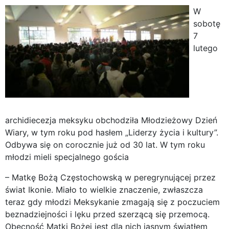
W
sobotę
7
lutego
archidiecezja meksyku obchodziła Młodzieżowy Dzień
Wiary, w tym roku pod hasłem „Liderzy życia i kultury”.
Odbywa się on corocznie już od 30 lat. W tym roku
młodzi mieli specjalnego gościa
– Matkę Bożą Częstochowską w peregrynującej przez
świat Ikonie. Miało to wielkie znaczenie, zwłaszcza
teraz gdy młodzi Meksykanie zmagają się z poczuciem
beznadziejności i lęku przed szerzącą się przemocą.
Obecność Matki Bożej jest dla nich jasnym światłem