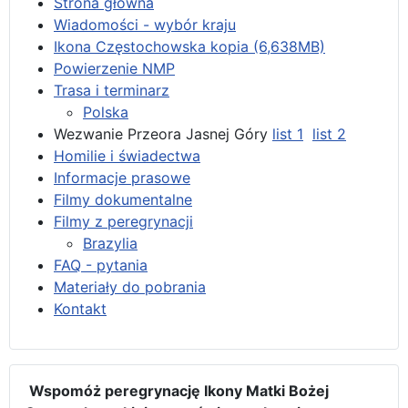
Strona główna
Wiadomości - wybór kraju
Ikona Częstochowska kopia (6,638MB)
Powierzenie NMP
Trasa i terminarz
Polska
Wezwanie Przeora Jasnej Góry
list 1
list 2
Homilie i świadectwa
Informacje prasowe
Filmy dokumentalne
Filmy z peregrynacji
Brazylia
FAQ - pytania
Materiały do pobrania
Kontakt
Wspomóż peregrynację Ikony Matki Bożej