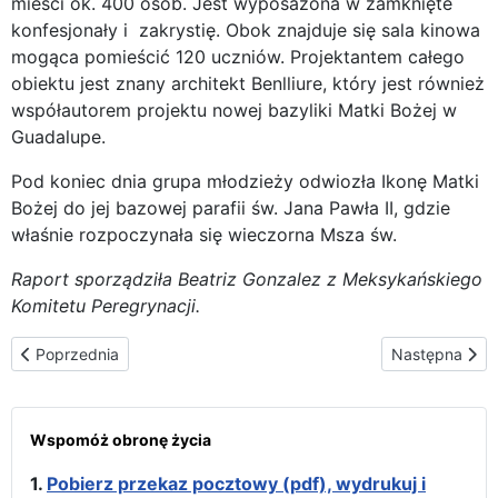
mieści ok. 400 osób. Jest wyposażona w zamknięte
konfesjonały i zakrystię. Obok znajduje się sala kinowa
mogąca pomieścić 120 uczniów. Projektantem całego
obiektu jest znany architekt Benlliure, który jest również
współautorem projektu nowej bazyliki Matki Bożej w
Guadalupe.
Pod koniec dnia grupa młodzieży odwiozła Ikonę Matki
Bożej do jej bazowej parafii św. Jana Pawła II, gdzie
właśnie rozpoczynała się wieczorna Msza św.
Raport sporządziła Beatriz Gonzalez z Meksykańskiego
Komitetu Peregrynacji.
Poprzednia strona: Sakrament namaszczenia chorych i chwila wytc
Następna stron
Poprzednia
Następna
Wspomóż obronę życia
1.
Pobierz przekaz pocztowy (pdf), wydrukuj i