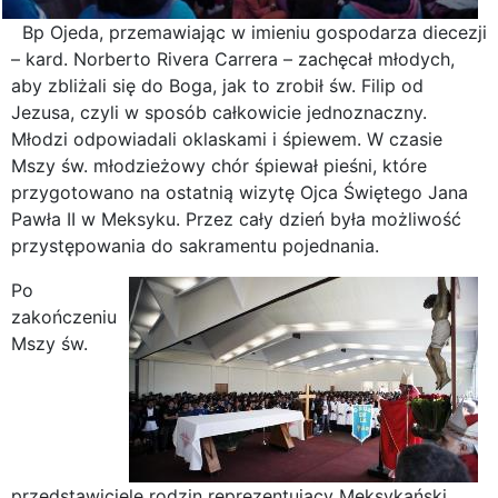
Bp Ojeda, przemawiając w imieniu gospodarza diecezji
– kard. Norberto Rivera Carrera – zachęcał młodych,
aby zbliżali się do Boga, jak to zrobił św. Filip od
Jezusa, czyli w sposób całkowicie jednoznaczny.
Młodzi odpowiadali oklaskami i śpiewem. W czasie
Mszy św. młodzieżowy chór śpiewał pieśni, które
przygotowano na ostatnią wizytę Ojca Świętego Jana
Pawła II w Meksyku. Przez cały dzień była możliwość
przystępowania do sakramentu pojednania.
Po
zakończeniu
Mszy św.
przedstawiciele rodzin reprezentujący Meksykański