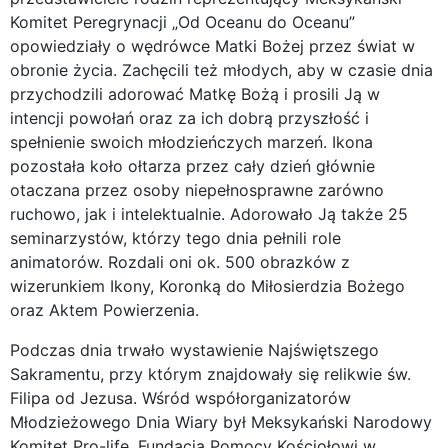
Komitet Peregrynacji „Od Oceanu do Oceanu”
opowiedziały o wędrówce Matki Bożej przez świat w
obronie życia. Zachęcili też młodych, aby w czasie dnia
przychodzili adorować Matkę Bożą i prosili Ją w
intencji powołań oraz za ich dobrą przyszłość i
spełnienie swoich młodzieńczych marzeń. Ikona
pozostała koło ołtarza przez cały dzień głównie
otaczana przez osoby niepełnosprawne zarówno
ruchowo, jak i intelektualnie. Adorowało Ją także 25
seminarzystów, którzy tego dnia pełnili role
animatorów. Rozdali oni ok. 500 obrazków z
wizerunkiem Ikony, Koronką do Miłosierdzia Bożego
oraz Aktem Powierzenia.
Podczas dnia trwało wystawienie Najświętszego
Sakramentu, przy którym znajdowały się relikwie św.
Filipa od Jezusa. Wśród współorganizatorów
Młodzieżowego Dnia Wiary był Meksykański Narodowy
Komitet Pro-life, Fundacja Pomocy Kościołowi w