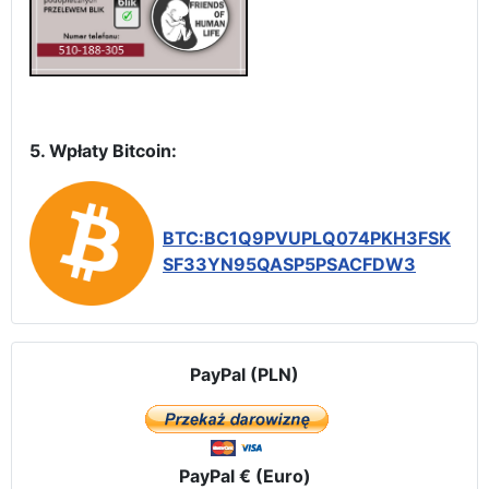
5. Wpłaty Bitcoin:
BTC:BC1Q9PVUPLQ074PKH3FSK
SF33YN95QASP5PSACFDW3
PayPal (PLN)
PayPal € (Euro)