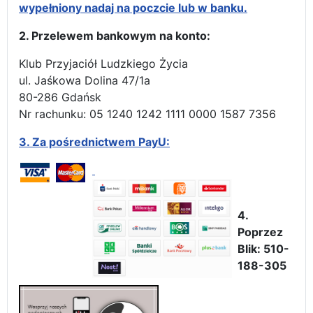
wypełniony nadaj na poczcie lub w banku.
2. Przelewem bankowym na konto:
Klub Przyjaciół Ludzkiego Życia
ul. Jaśkowa Dolina 47/1a
80-286 Gdańsk
Nr rachunku: 05 1240 1242 1111 0000 1587 7356
3.
Za pośrednictwem PayU:
4.
Poprzez
Blik: 510-
188-305