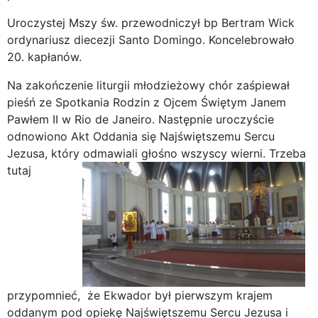
Uroczystej Mszy św. przewodniczył bp Bertram Wick
ordynariusz diecezji Santo Domingo. Koncelebrowało
20. kapłanów.
Na zakończenie liturgii młodzieżowy chór zaśpiewał
pieśń ze Spotkania Rodzin z Ojcem Świętym Janem
Pawłem II w Rio de Janeiro. Następnie uroczyście
odnowiono Akt Oddania się Najświętszemu Sercu
Jezusa, który odmawiali głośno wszyscy wierni.
Trzeba
tutaj
przypomnieć, że Ekwador był pierwszym krajem
oddanym pod opiekę Najświętszemu Sercu Jezusa i