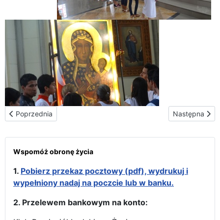
Poprzednia strona: Ekwadorską ścieżką
Następna stro
Poprzednia
Następna
Wspomóż obronę życia
1.
Pobierz przekaz pocztowy (pdf), wydrukuj i
wypełniony nadaj na poczcie lub w banku.
2. Przelewem bankowym na konto: