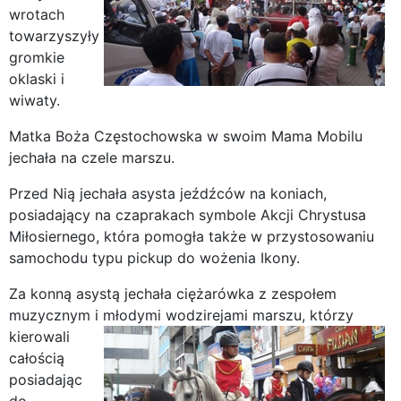
wrotach
towarzyszyły
gromkie
oklaski i
wiwaty.
Matka Boża Częstochowska w swoim Mama Mobilu
jechała na czele marszu.
Przed Nią jechała asysta jeźdźców na koniach,
posiadający na czaprakach symbole Akcji Chrystusa
Miłosiernego, która pomogła także w przystosowaniu
samochodu typu pickup do wożenia Ikony.
Za konną asystą jechała ciężarówka z zespołem
muzycznym i młodymi wodzirejami marszu,
którzy
kierowali
całością
posiadając
do