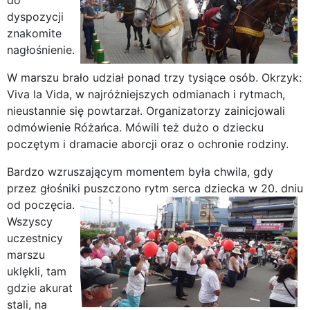
dyspozycji
znakomite
nagłośnienie.
W marszu brało udział ponad trzy tysiące osób. Okrzyk:
Viva la Vida, w najróżniejszych odmianach i rytmach,
nieustannie się powtarzał. Organizatorzy zainicjowali
odmówienie Różańca. Mówili też dużo o dziecku
poczętym i dramacie aborcji oraz o ochronie rodziny.
Bardzo wzruszającym momentem była chwila, gdy
przez głośniki puszczono rytm serca dziecka w 20. dniu
od poczęcia.
Wszyscy
uczestnicy
marszu
uklękli, tam
gdzie akurat
stali, na