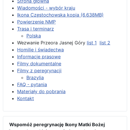
Strona główna
Wiadomości - wybór kraju
Ikona Częstochowska kopia (6,638MB)
Powierzenie NMP
Trasa i terminarz
Polska
Wezwanie Przeora Jasnej Góry
list 1
list 2
Homilie i świadectwa
Informacje prasowe
Filmy dokumentalne
Filmy z peregrynacji
Brazylia
FAQ - pytania
Materiały do pobrania
Kontakt
Wspomóż peregrynację Ikony Matki Bożej