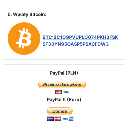
5. Wpłaty Bitcoin:
BTC:BC1Q9PVUPLQ074PKH3FSK
SF33YN95QASP5PSACFDW3
PayPal (PLN)
PayPal € (Euro)