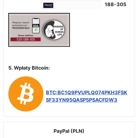
188-305
5. Wpłaty Bitcoin:
BTC:BC1Q9PVUPLQ074PKH3FSK
SF33YN95QASP5PSACFDW3
PayPal (PLN)