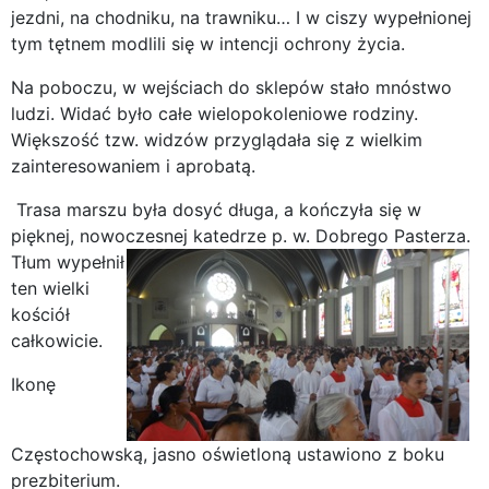
jezdni, na chodniku, na trawniku… I w ciszy wypełnionej
tym tętnem modlili się w intencji ochrony życia.
Na poboczu, w wejściach do sklepów stało mnóstwo
ludzi. Widać było całe wielopokoleniowe rodziny.
Większość tzw. widzów przyglądała się z wielkim
zainteresowaniem i aprobatą.
Trasa marszu była dosyć długa, a kończyła się w
pięknej, nowoczesnej katedrze p. w. Dobrego Pasterza.
Tłum wypełnił
ten wielki
kościół
całkowicie.
Ikonę
Częstochowską, jasno oświetloną ustawiono z boku
prezbiterium.