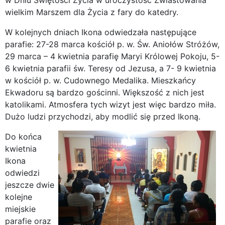
w Dniu Świętości Życia w uroczystość Zwiastowania
wielkim Marszem dla Życia z fary do katedry.
W kolejnych dniach Ikona odwiedzała następujące
parafie: 27-28 marca kościół p. w. Św. Aniołów Stróżów,
29 marca – 4 kwietnia parafię Maryi Królowej Pokoju, 5-
6 kwietnia parafii św. Teresy od Jezusa, a 7- 9 kwietnia
w kościół p. w. Cudownego Medalika. Mieszkańcy
Ekwadoru są bardzo gościnni. Większość z nich jest
katolikami. Atmosfera tych wizyt jest więc bardzo miła.
Dużo ludzi przychodzi, aby modlić się przed Ikoną.
Do końca
kwietnia
Ikona
odwiedzi
jeszcze dwie
kolejne
miejskie
parafie oraz