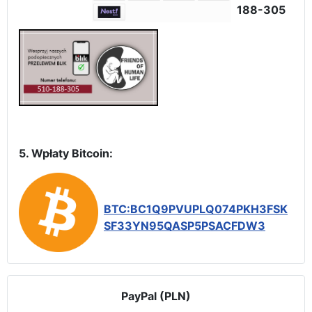
188-305
5. Wpłaty Bitcoin:
BTC:BC1Q9PVUPLQ074PKH3FSK
SF33YN95QASP5PSACFDW3
PayPal (PLN)