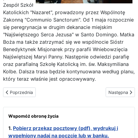
Zespół Szkół
Katolickich "Nazaret", prowadzony przez Wspólnotę
Zakonną "Communio Sanctorum". Od 1 maja rozpocznie
się peregrynacja w drugim dekanacie miejskim
"Najświętszego Serca Jezusa" w Santo Domingo. Matka
Boża ma także zatrzymać się we wspólnocie Sióstr
Benedyktynek Misjonarek przy parafii Wniebowzięcia
Najświętszej Maryi Panny. Następnie odwiedzi parafię
oraz parafialną Szkołę Katolicką im. św. Maksymiliana
Kolbe. Dalsza trasa będzie kontynuowana według planu,
który teraz właśnie jest opracowywany.
Poprzednia strona: Wielkanoc u ss. karmelitanek w Santo Doming
Następna stro
Poprzednia
Następna
Wspomóż obronę życia
1.
Pobierz przekaz pocztowy (pdf), wydrukuj i
wypełniony nadaj na poczcie lub w banku.