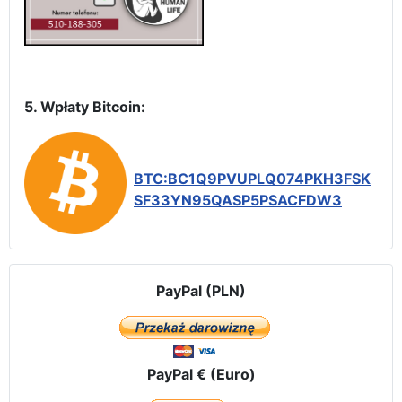
5. Wpłaty Bitcoin:
BTC:BC1Q9PVUPLQ074PKH3FSK
SF33YN95QASP5PSACFDW3
PayPal (PLN)
PayPal € (Euro)