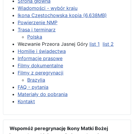
Strona główna
Wiadomości - wybór kraju
Ikona Częstochowska kopia (6,638MB)
Powierzenie NMP
Trasa i terminarz
Polska
Wezwanie Przeora Jasnej Góry
list 1
list 2
Homilie i świadectwa
Informacje prasowe
Filmy dokumentalne
Filmy z peregrynacji
Brazylia
FAQ - pytania
Materiały do pobrania
Kontakt
Wspomóż peregrynację Ikony Matki Bożej