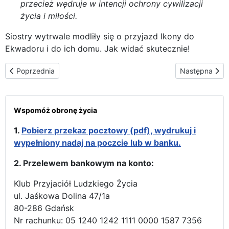
przecież wędruje w intencji ochrony cywilizacji
życia i miłości.
Siostry wytrwale modliły się o przyjazd Ikony do
Ekwadoru i do ich domu. Jak widać skutecznie!
Poprzednia strona: Parafia Wniebowzięcia Matki Bożej w Santo 
Następna stro
Poprzednia
Następna
Wspomóż obronę życia
1.
Pobierz przekaz pocztowy (pdf), wydrukuj i
wypełniony nadaj na poczcie lub w banku.
2. Przelewem bankowym na konto:
Klub Przyjaciół Ludzkiego Życia
ul. Jaśkowa Dolina 47/1a
80-286 Gdańsk
Nr rachunku: 05 1240 1242 1111 0000 1587 7356