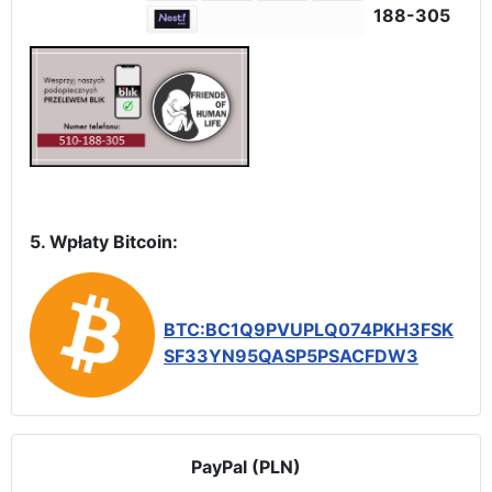
188-305
5. Wpłaty Bitcoin:
BTC:BC1Q9PVUPLQ074PKH3FSK
SF33YN95QASP5PSACFDW3
PayPal (PLN)