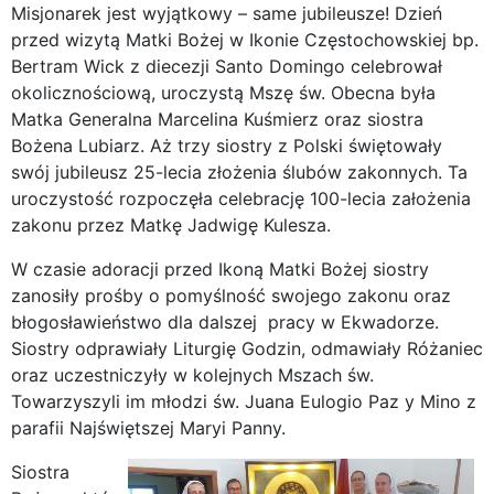
Misjonarek jest wyjątkowy – same jubileusze! Dzień
przed wizytą Matki Bożej w Ikonie Częstochowskiej bp.
Bertram Wick z diecezji Santo Domingo celebrował
okolicznościową, uroczystą Mszę św. Obecna była
Matka Generalna Marcelina Kuśmierz oraz siostra
Bożena Lubiarz. Aż trzy siostry z Polski świętowały
swój jubileusz 25-lecia złożenia ślubów zakonnych. Ta
uroczystość rozpoczęła celebrację 100-lecia założenia
zakonu przez Matkę Jadwigę Kulesza.
W czasie adoracji przed Ikoną Matki Bożej siostry
zanosiły prośby o pomyślność swojego zakonu oraz
błogosławieństwo dla dalszej pracy w Ekwadorze.
Siostry odprawiały Liturgię Godzin, odmawiały Różaniec
oraz uczestniczyły w kolejnych Mszach św.
Towarzyszyli im młodzi św. Juana Eulogio Paz y Mino z
parafii Najświętszej Maryi Panny.
Siostra