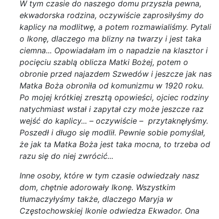
W tym czasie do naszego domu przyszła pewna,
ekwadorska rodzina, oczywiście zaprosiłyśmy do
kaplicy na modlitwę, a potem rozmawialiśmy. Pytali
o Ikonę, dlaczego ma blizny na twarzy i jest taka
ciemna... Opowiadałam im o napadzie na klasztor i
pocięciu szablą oblicza Matki Bożej, potem o
obronie przed najazdem Szwedów i jeszcze jak nas
Matka Boża obroniła od komunizmu w 1920 roku.
Po mojej krótkiej zresztą opowieści, ojciec rodziny
natychmiast wstał i zapytał czy może jeszcze raz
wejść do kaplicy... – oczywiście – przytaknęłyśmy.
Poszedł i długo się modlił. Pewnie sobie pomyślał,
że jak ta Matka Boża jest taka mocna, to trzeba od
razu się do niej zwrócić...
Inne osoby, które w tym czasie odwiedzały nasz
dom, chętnie adorowały Ikonę. Wszystkim
tłumaczyłyśmy także, dlaczego Maryja w
Częstochowskiej Ikonie odwiedza Ekwador. Ona