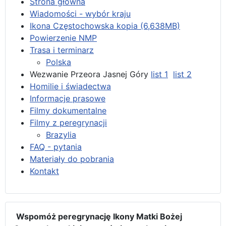
Strona główna
Wiadomości - wybór kraju
Ikona Częstochowska kopia (6,638MB)
Powierzenie NMP
Trasa i terminarz
Polska
Wezwanie Przeora Jasnej Góry
list 1
list 2
Homilie i świadectwa
Informacje prasowe
Filmy dokumentalne
Filmy z peregrynacji
Brazylia
FAQ - pytania
Materiały do pobrania
Kontakt
Wspomóż peregrynację Ikony Matki Bożej