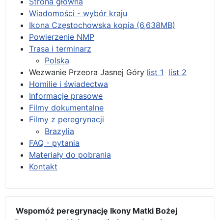
Strona główna
Wiadomości - wybór kraju
Ikona Częstochowska kopia (6,638MB)
Powierzenie NMP
Trasa i terminarz
Polska
Wezwanie Przeora Jasnej Góry
list 1
list 2
Homilie i świadectwa
Informacje prasowe
Filmy dokumentalne
Filmy z peregrynacji
Brazylia
FAQ - pytania
Materiały do pobrania
Kontakt
Wspomóż peregrynację Ikony Matki Bożej