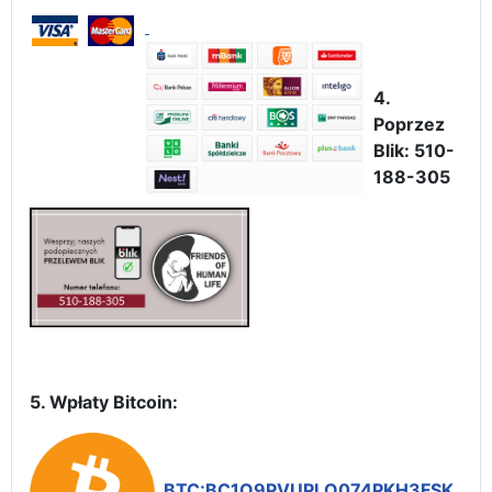
4.
Poprzez
Blik: 510-
188-305
5. Wpłaty Bitcoin:
BTC:BC1Q9PVUPLQ074PKH3FSK