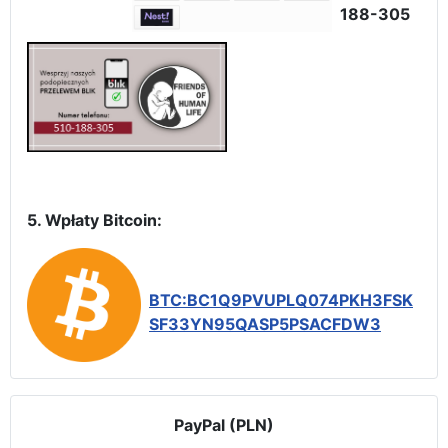
188-305
5. Wpłaty Bitcoin:
BTC:BC1Q9PVUPLQ074PKH3FSK
SF33YN95QASP5PSACFDW3
PayPal (PLN)