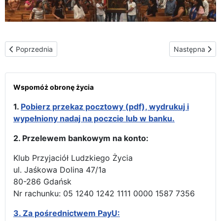
Poprzednia strona: Marsz dla Życia w stolicy Ekwadoru pod prz
Następna stro
Poprzednia
Następna
Wspomóż obronę życia
1.
Pobierz przekaz pocztowy (pdf), wydrukuj i
wypełniony nadaj na poczcie lub w banku.
2. Przelewem bankowym na konto:
Klub Przyjaciół Ludzkiego Życia
ul. Jaśkowa Dolina 47/1a
80-286 Gdańsk
Nr rachunku: 05 1240 1242 1111 0000 1587 7356
3.
Za pośrednictwem PayU: