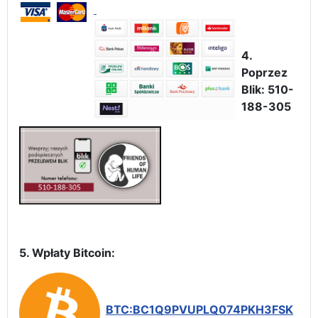
4.
Poprzez
Blik: 510-
188-305
5. Wpłaty Bitcoin:
BTC:BC1Q9PVUPLQ074PKH3FSK