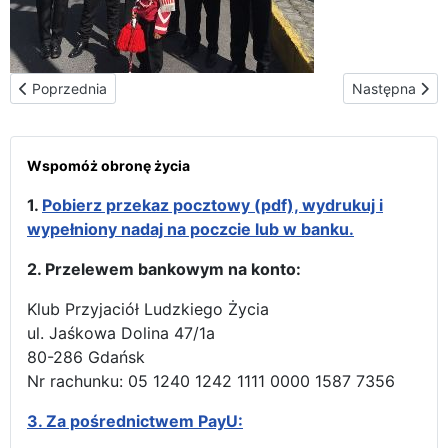
Poprzednia strona: Towarzyszenie Matce Bożej w El Sagrario (Sa
Następna stro
Poprzednia
Następna
Wspomóż obronę życia
1.
Pobierz przekaz pocztowy (pdf), wydrukuj i
wypełniony nadaj na poczcie lub w banku.
2. Przelewem bankowym na konto:
Klub Przyjaciół Ludzkiego Życia
ul. Jaśkowa Dolina 47/1a
80-286 Gdańsk
Nr rachunku: 05 1240 1242 1111 0000 1587 7356
3.
Za pośrednictwem PayU: