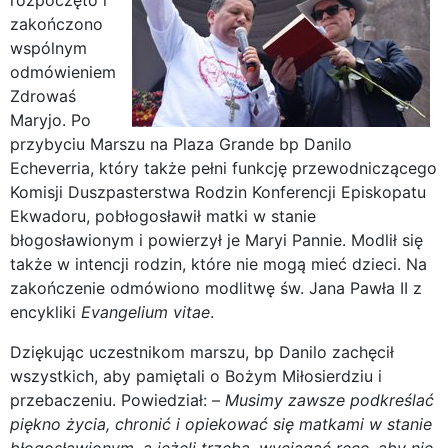
rozpoczęto i
zakończono
wspólnym
odmówieniem
Zdrowaś
Maryjo. Po
przybyciu Marszu na Plaza Grande bp Danilo
Echeverria, który także pełni funkcję przewodniczącego
Komisji Duszpasterstwa Rodzin Konferencji Episkopatu
Ekwadoru, pobłogosławił matki w stanie
błogosławionym i powierzył je Maryi Pannie. Modlił się
także w intencji rodzin, które nie mogą mieć dzieci. Na
zakończenie odmówiono modlitwę św. Jana Pawła II z
encykliki
Evangelium vitae
.
Dziękując uczestnikom marszu, bp Danilo zachęcił
wszystkich, aby pamiętali o Bożym Miłosierdziu i
przebaczeniu. Powiedział: –
Musimy zawsze podkreślać
piękno życia, chronić i opiekować się matkami w stanie