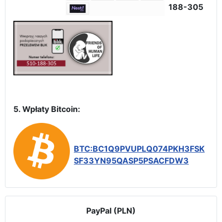
188-305
5. Wpłaty Bitcoin:
BTC:BC1Q9PVUPLQ074PKH3FSK
SF33YN95QASP5PSACFDW3
PayPal (PLN)