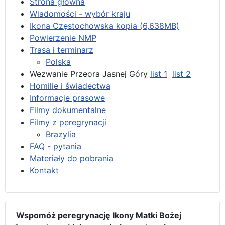
Strona główna
Wiadomości - wybór kraju
Ikona Częstochowska kopia (6,638MB)
Powierzenie NMP
Trasa i terminarz
Polska
Wezwanie Przeora Jasnej Góry
list 1
list 2
Homilie i świadectwa
Informacje prasowe
Filmy dokumentalne
Filmy z peregrynacji
Brazylia
FAQ - pytania
Materiały do pobrania
Kontakt
Wspomóż peregrynację Ikony Matki Bożej