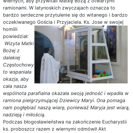
wiernych, aby przywitali Matkę Bożą z otwartymi
ramionami. W latynoskich zwyczajach oznacza to
bardzo serdeczne przytulenie się do witanego i bardzo
oczekiwanego Gościa i Przyjaciela.
Ks. Jose w swojej
homilii
powiedział:
Wizyta Matki
Bożej z
dalekiej
Częstochowy
to wspaniała
okazja, aby
cała nasza
wspólnota parafialna okazała swoją jedność i wpadła w
ramiona pielgrzymującej Dziewicy Maryi. Ona pomaga
nam pogłębiać naszą wiarę, ponieważ Maryja jest wiarą,
nadzieją i miłością.
Podczas błogosławieństwa na zakończenie Eucharystii
ks. proboszcz razem z wiernymi odmówił Akt