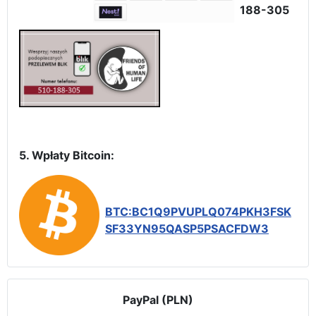
188-305
5. Wpłaty Bitcoin:
BTC:BC1Q9PVUPLQ074PKH3FSK
SF33YN95QASP5PSACFDW3
PayPal (PLN)