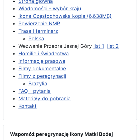
Strona główna
Wiadomości - wybór kraju
Ikona Częstochowska kopia (6,638MB)
Powierzenie NMP
Trasa i terminarz
Polska
Wezwanie Przeora Jasnej Góry
list 1
list 2
Homilie i świadectwa
Informacje prasowe
Filmy dokumentalne
Filmy z peregrynacji
Brazylia
FAQ - pytania
Materiały do pobrania
Kontakt
Wspomóż peregrynację Ikony Matki Bożej