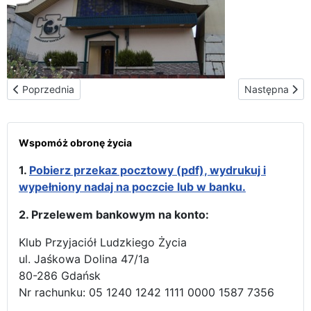
Poprzednia strona: Powitanie Pielgrzymującej Dziewicy Maryi
Następna stro
Poprzednia
Następna
Wspomóż obronę życia
1.
Pobierz przekaz pocztowy (pdf), wydrukuj i
wypełniony nadaj na poczcie lub w banku.
2. Przelewem bankowym na konto:
Klub Przyjaciół Ludzkiego Życia
ul. Jaśkowa Dolina 47/1a
80-286 Gdańsk
Nr rachunku: 05 1240 1242 1111 0000 1587 7356