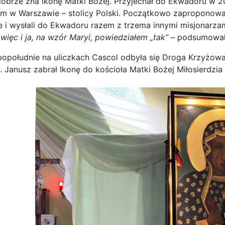
obrze zna Ikonę Matki Bożej. Przyjechał do Ekwadoru w 2
 w Warszawie – stolicy Polski. Początkowo zaproponowano
ie i wysłali do Ekwadoru razem z trzema innymi misjonarza
więc i ja, na wzór Maryi, powiedziałem „tak”
– podsumował
popołudnie na uliczkach Cascol odbyła się Droga Krzyżowa
. Janusz zabrał Ikonę do kościoła Matki Bożej Miłosierdz