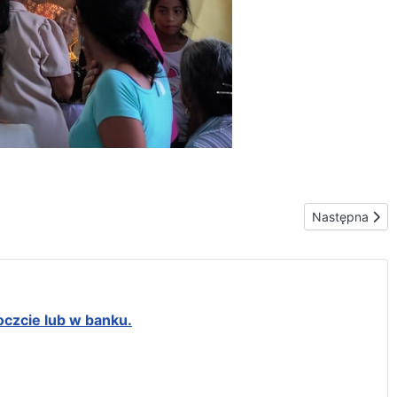
Następna stron
Następna
oczcie lub w banku.