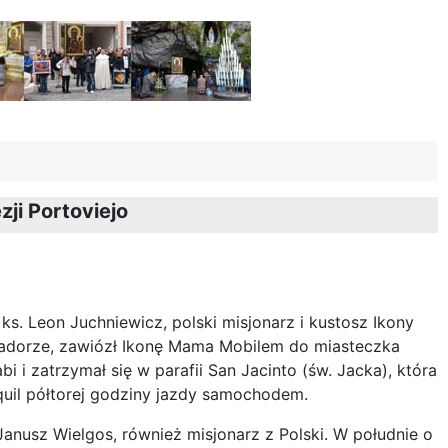
ji Portoviejo
ks. Leon Juchniewicz, polski misjonarz i kustosz Ikony
adorze, zawiózł Ikonę Mama Mobilem do miasteczka
i i zatrzymał się w parafii San Jacinto (św. Jacka), która
uil półtorej godziny jazdy samochodem.
Janusz Wielgos, również misjonarz z Polski. W południe o