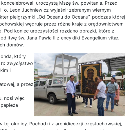
i koncelebrowali uroczystą Mszę św. powitania. Przed
i o. Leon Juchniewicz wyjaśnił zebranym wiernym
ter pielgrzymki „Od Oceanu do Oceanu”, podczas której
tochowskiej wędruje przez różne kraje z orędownictwem
a. Pod koniec uroczystości rozdano obrazki, które z
odlitwę św. Jana Pawła II z encykliki Evangelium vitæ.
 ich domów.
londa, który
ie to zwycięstwo
kim i
atowej, a przez
, nosi więc
 papieża
tej okolicy. Pochodzi z archidiecezji częstochowskiej,