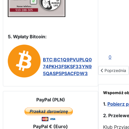
5. Wpłaty Bitcoin:
0
BTC:BC1Q9PVUPLQ0
74PKH3FSKSF33YN9
Poprzednia st
Poprzednia
5QASP5PSACFDW3
Wspomóż obr
PayPal (PLN)
1.
Pobierz p
2. Przelew
PayPal € (Euro)
Klub Przyja