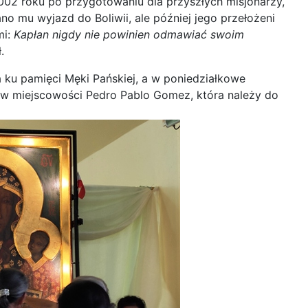
002 roku po przygotowaniu dla przyszłych misjonarzy,
 mu wyjazd do Boliwii, ale później jego przełożeni
mi:
Kapłan nigdy nie powinien odmawiać swoim
.
 ku pamięci Męki Pańskiej, a w poniedziałkowe
ia w miejscowości Pedro Pablo Gomez, która należy do