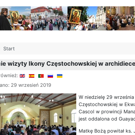
j:
Start
e wizyty Ikony Częstochowskiej w archidiecez
również:
ano: 29 wrzesień 2019
W niedzielę 29 września 
Częstochowskiej w Ekw
Cascol w prowincji Manab
jest oddalona od Guayaq
Matkę Bożą powitał ks. 