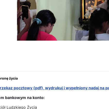
rona: Pierwsze „Okno Życia” w Ekwadorze
onę życia
rzekaz pocztowy (pdf), wydrukuj i wypełniony nadaj na p
em bankowym na konto:
ciół Ludzkiego Życia