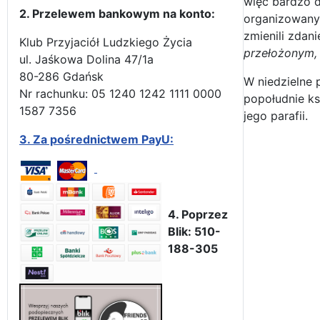
więc bardzo d
2. Przelewem bankowym na konto:
organizowanym
zmienili zdan
Klub Przyjaciół Ludzkiego Życia
przełożonym, 
ul. Jaśkowa Dolina 47/1a
80-286 Gdańsk
W niedzielne 
Nr rachunku: 05 1240 1242 1111 0000
popołudnie ks
1587 7356
jego parafii.
3.
Za pośrednictwem PayU:
4. Poprzez
Blik: 510-
188-305