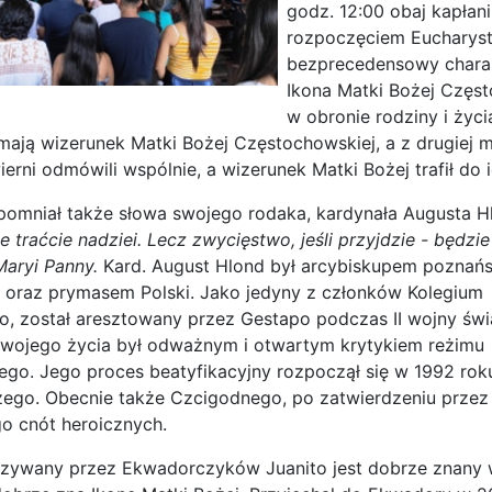
godz. 12:00 obaj kapłan
rozpoczęciem Eucharysti
bezprecedensowy charak
Ikona Matki Bożej Częs
w obronie rodziny i życi
 mają wizerunek Matki Bożej Częstochowskiej, a z drugiej m
ierni odmówili wspólnie, a wizerunek Matki Bożej trafił do
pomniał także słowa swojego rodaka, kardynała Augusta H
e traćcie nadziei. Lecz zwycięstwo, jeśli przyjdzie - będz
Maryi Panny.
Kard. August Hlond był arcybiskupem poznańs
 oraz prymasem Polski. Jako jedyny z członków Kolegium
o, został aresztowany przez Gestapo podczas II wojny świ
 swojego życia był odważnym i otwartym krytykiem reżimu
go. Jego proces beatyfikacyjny rozpoczął się w 1992 roku
ożego. Obecnie także Czcigodnego, po zatwierdzeniu przez
go cnót heroicznych.
azywany przez Ekwadorczyków Juanito jest dobrze znany w 