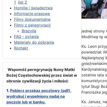
1
list 2
Homilie i świadectwa
Informacje prasowe
Filmy dokumentalne
Filmy z peregrynacji
Brazylia
jednej strony
FAQ - pytania
Modlitwę tę w
Materiały do pobrania
Ks. Leon przy
Kontakt
powiedział:
Ni
Najświętszej 
gnieźnieńskim
Kardynalskieg
Wspomóż peregrynację Ikony Matki
ostatnie lata
Bożej Częstochowskiej przez świat w
komunistyczne
obronie cywilizacji życia i miłości:
tytuł Sługi B
1.
Pobierz przekaz pocztowy (pdf),
Franciszka je
wydrukuj i wypełniony nadaj na
Ks. Janusz, n
poczcie lub w banku.