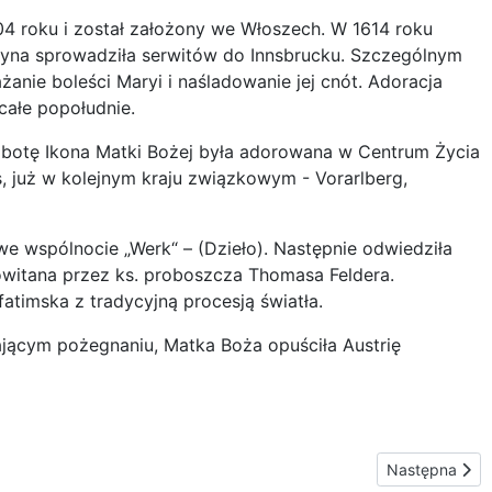
304 roku i został założony we Włoszech. W 1614 roku
zyna sprowadziła serwitów do Innsbrucku. Szczególnym
anie boleści Maryi i naśladowanie jej cnót. Adoracja
 całe popołudnie.
obotę Ikona Matki Bożej była adorowana w Centrum Życia
 już w kolejnym kraju związkowym - Vorarlberg,
e wspólnocie „Werk“ – (Dzieło). Następnie odwiedziła
powitana przez ks. proboszcza Thomasa Feldera.
atimska z tradycyjną procesją światła.
ającym pożegnaniu, Matka Boża opuściła Austrię
Następna stro
Następna