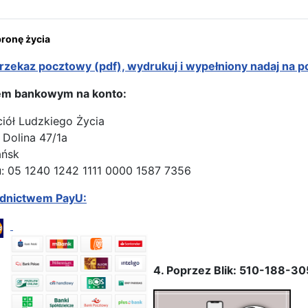
onę życia
rzekaz pocztowy (pdf), wydrukuj i wypełniony nadaj na p
em bankowym na konto:
ciół Ludzkiego Życia
 Dolina 47/1a
ańsk
: 05 1240 1242 1111 0000 1587 7356
ednictwem PayU:
4. Poprzez Blik: 510-188-30