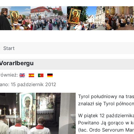
j:
Start
 Vorarlbergu
również:
no: 15 październik 2012
Tyrol południowy na tras
znalazł się Tyrol północn
W piątek 12 październik
Powitano Ją gorąco w ko
(łac. Ordo Servorum Mar