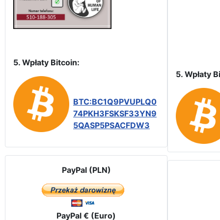
5. Wpłaty Bitcoin:
5. Wpłaty Bi
BTC:BC1Q9PVUPLQ0
74PKH3FSKSF33YN9
5QASP5PSACFDW3
PayPal (PLN)
PayPal € (Euro)