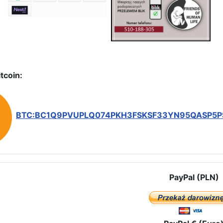
tcoin:
BTC:BC1Q9PVUPLQ074PKH3FSKSF33YN95QASP5
PayPal (PLN)