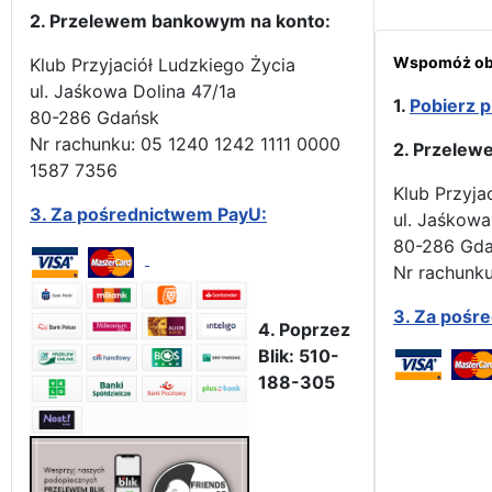
2. Przelewem bankowym na konto:
Wspomóż obr
Klub Przyjaciół Ludzkiego Życia
ul. Jaśkowa Dolina 47/1a
1.
Pobierz p
80-286 Gdańsk
Nr rachunku: 05 1240 1242 1111 0000
2. Przelew
1587 7356
Klub Przyja
3.
Za pośrednictwem PayU:
ul. Jaśkowa
80-286 Gd
Nr rachunku
3.
Za pośr
4. Poprzez
Blik: 510-
188-305