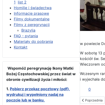
1
list 2
Homilie i świadectwa
Informacje prasowe
Filmy dokumentalne
Filmy z peregrynacji
Brazylia
FAQ - pytania
Materiały do pobrania
w powiecie Do
Kontakt
W sobotę 13 p
kościół św. S
Wieczorem odp
Wspomóż peregrynację Ikony Matki
Wczesnym rank
Bożej Częstochowskiej przez świat w
i wyjechała d
obronie cywilizacji życia i miłości:
1.
Pobierz przekaz pocztowy (pdf),
0
wydrukuj i wypełniony nadaj na
poczcie lub w banku.
Poprzednia str
Poprzednia