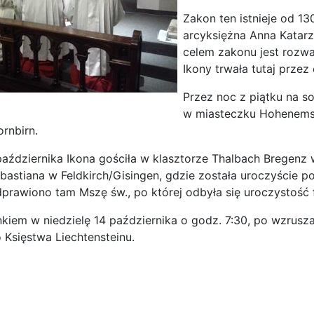
Zakon ten istnieje od 1
arcyksiężna Anna Katar
celem zakonu jest rozważ
Ikony trwała tutaj przez
Przez noc z piątku na s
w miasteczku Hohenems,
rnbirn.
aździernika Ikona gościła w klasztorze Thalbach Bregenz w
ebastiana w Feldkirch/Gisingen, gdzie została uroczyście 
rawiono tam Mszę św., po której odbyła się uroczystość f
iem w niedzielę 14 października o godz. 7:30, po wzrusz
o Księstwa Liechtensteinu.
ona: O2O - w Wielkiej Brytanii przygotowania w pełnym toku!