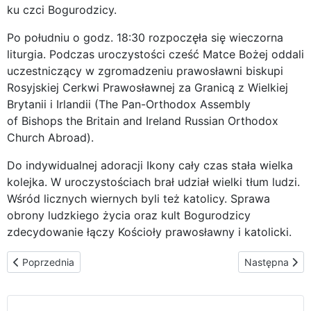
ku czci Bogurodzicy.
Po południu o godz. 18:30 rozpoczęła się wieczorna
liturgia. Podczas uroczystości cześć Matce Bożej oddali
uczestniczący w zgromadzeniu prawosławni biskupi
Rosyjskiej Cerkwi Prawosławnej za Granicą z Wielkiej
Brytanii i Irlandii (The Pan-Orthodox Assembly
of Bishops the Britain and Ireland Russian Orthodox
Church Abroad).
Do indywidualnej adoracji Ikony cały czas stała wielka
kolejka. W uroczystościach brał udział wielki tłum ludzi.
Wśród licznych wiernych byli też katolicy. Sprawa
obrony ludzkiego życia oraz kult Bogurodzicy
zdecydowanie łączy Kościoły prawosławny i katolicki.
Poprzednia strona: Matka Boża w Angielskim Nazarecie – Walsi
Następna stro
Poprzednia
Następna