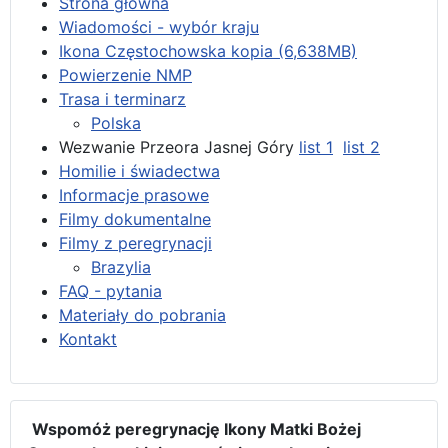
Strona główna
Wiadomości - wybór kraju
Ikona Częstochowska kopia (6,638MB)
Powierzenie NMP
Trasa i terminarz
Polska
Wezwanie Przeora Jasnej Góry
list 1
list 2
Homilie i świadectwa
Informacje prasowe
Filmy dokumentalne
Filmy z peregrynacji
Brazylia
FAQ - pytania
Materiały do pobrania
Kontakt
Wspomóż peregrynację Ikony Matki Bożej