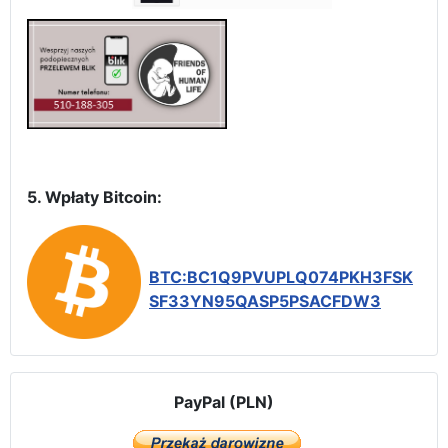
5. Wpłaty Bitcoin:
BTC:BC1Q9PVUPLQ074PKH3FSK
SF33YN95QASP5PSACFDW3
PayPal (PLN)