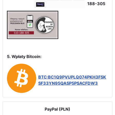
188-305
5. Wpłaty Bitcoin:
BTC:BC1Q9PVUPLQ074PKH3FSK
SF33YN95QASP5PSACFDW3
PayPal (PLN)