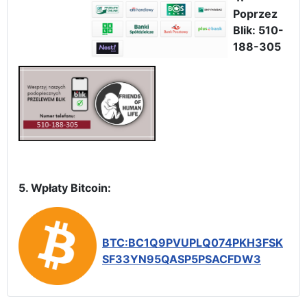
Poprzez
Blik: 510-
188-305
5. Wpłaty Bitcoin:
BTC:BC1Q9PVUPLQ074PKH3FSK
SF33YN95QASP5PSACFDW3