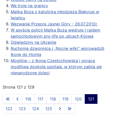
We troje na granicy
Matka Boża z katolicką młodzieżą Białorusi w
Iwieńcu
Wezwanie Przeora Jasnej Góry - 26.07.2012r.
W asyście policji Matka Boża wędruje I rajdem
samochodowym pro-life po ulicach Kijowa
Odwiedziny na Ukrainie
Ruchoma dzwonnica i „Nocne wilki” wprowadzili
Ikonę do Homla
Mogilów – z Ikoną Częstochowską i gorącą
modlitwą dookoła szpitala, w którym zabija się
nienarodzone dzieci
Strona 121 z 129
116
117
118
119
120
121
122
123
124
125