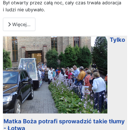
Był otwarty przez całą noc, cały czas trwała adoracja
i ludzi nie ubywało.
Więcej…
Tylko
Matka Boża potrafi sprowadzić takie tłumy
- Łotwa