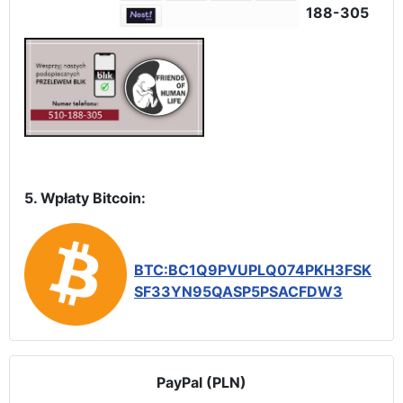
188-305
5. Wpłaty Bitcoin:
BTC:BC1Q9PVUPLQ074PKH3FSK
SF33YN95QASP5PSACFDW3
PayPal (PLN)