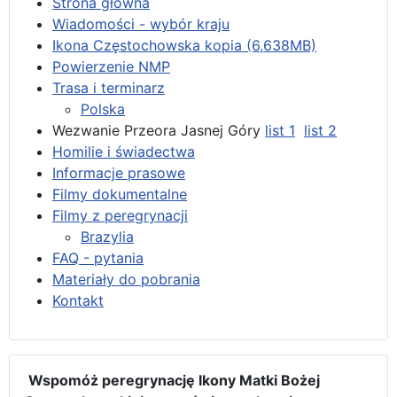
Strona główna
Wiadomości - wybór kraju
Ikona Częstochowska kopia (6,638MB)
Powierzenie NMP
Trasa i terminarz
Polska
Wezwanie Przeora Jasnej Góry
list 1
list 2
Homilie i świadectwa
Informacje prasowe
Filmy dokumentalne
Filmy z peregrynacji
Brazylia
FAQ - pytania
Materiały do pobrania
Kontakt
Wspomóż peregrynację Ikony Matki Bożej