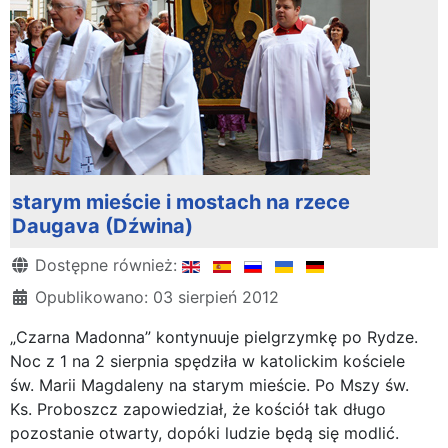
starym mieście i mostach na rzece
Daugava (Dźwina)
Szczegóły
Dostępne również:
Opublikowano: 03 sierpień 2012
„Czarna Madonna” kontynuuje pielgrzymkę po Rydze.
Noc z 1 na 2 sierpnia spędziła w katolickim kościele
św. Marii Magdaleny na starym mieście. Po Mszy św.
Ks. Proboszcz zapowiedział, że kościół tak długo
pozostanie otwarty, dopóki ludzie będą się modlić.