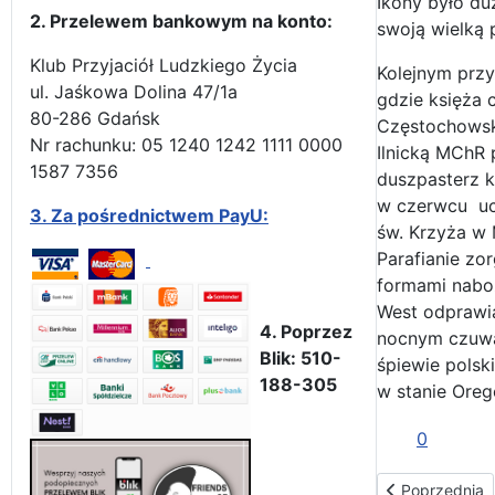
Ikony było duż
2. Przelewem bankowym na konto:
swoją wielką 
Klub Przyjaciół Ludzkiego Życia
Kolejnym przy
ul. Jaśkowa Dolina 47/1a
gdzie księża 
80-286 Gdańsk
Częstochowską
Nr rachunku: 05 1240 1242 1111 0000
Ilnicką MChR 
1587 7356
duszpasterz k
w czerwcu ucz
3.
Za pośrednictwem PayU:
św. Krzyża w 
Parafianie zo
formami nabo
West odprawiał
4. Poprzez
nocnym czuwan
Blik: 510-
śpiewie polsk
188-305
w stanie Oreg
0
Poprzednia str
Poprzednia