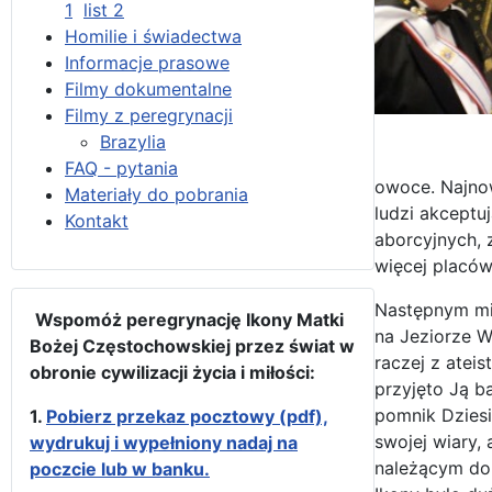
1
list 2
Homilie i świadectwa
Informacje prasowe
Filmy dokumentalne
Filmy z peregrynacji
Brazylia
FAQ - pytania
owoce. Najnow
Materiały do pobrania
ludzi akceptu
Kontakt
aborcyjnych, 
więcej placówe
Następnym mie
Wspomóż peregrynację Ikony Matki
na Jeziorze W
Bożej Częstochowskiej przez świat w
raczej z atei
obronie cywilizacji życia i miłości:
przyjęto Ją b
pomnik Dziesi
1.
Pobierz przekaz pocztowy (pdf),
swojej wiary,
wydrukuj i wypełniony nadaj na
należącym do 
poczcie lub w banku.