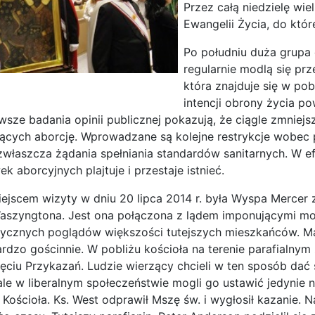
Przez całą niedzielę wie
Ewangelii Życia, do któ
Po południu duża grupa 
regularnie modlą się pr
która znajduje się w pob
intencji obrony życia po
sze badania opinii publicznej pokazują, że ciągle zmniejsz
jących aborcję. Wprowadzane są kolejne restrykcje wobec
zwłaszcza żądania spełniania standardów sanitarnych. W e
k aborcyjnych plajtuje i przestaje istnieć.
jscem wizyty w dniu 20 lipca 2014 r. była Wyspa Mercer z
aszyngtona. Jest ona połączona z lądem imponującymi mos
stycznych poglądów większości tutejszych mieszkańców. Mat
ardzo gościnnie.
W pobliżu kościoła na terenie parafialnym 
ęciu Przykazań. Ludzie wierzący chcieli w ten sposób da
 ale w liberalnym społeczeństwie mogli go ustawić jedynie n
Kościoła. Ks. West odprawił Mszę św. i wygłosił kazanie. N