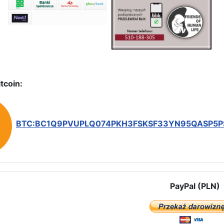
tcoin:
BTC:BC1Q9PVUPLQ074PKH3FSKSF33YN95QASP5
PayPal (PLN)