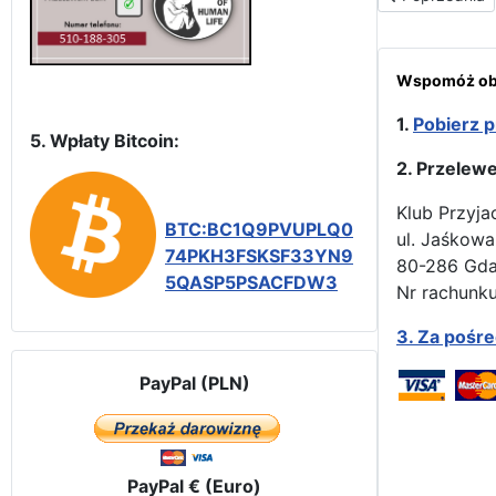
Wspomóż obr
1.
Pobierz p
5. Wpłaty Bitcoin:
2. Przelew
Klub Przyja
BTC:BC1Q9PVUPLQ0
ul. Jaśkowa
74PKH3FSKSF33YN9
80-286 Gd
5QASP5PSACFDW3
Nr rachunku
3.
Za pośr
PayPal (PLN)
PayPal € (Euro)