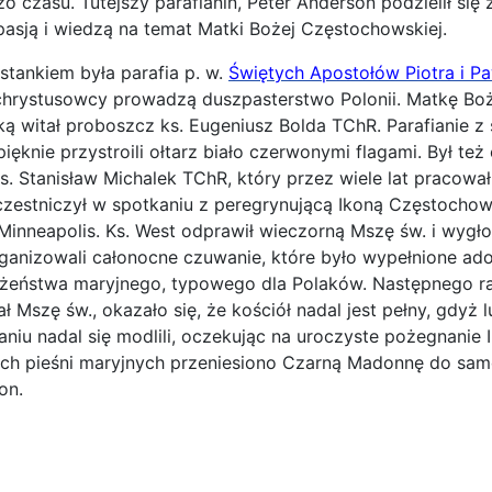
o czasu. Tutejszy parafianin, Peter Anderson podzielił się
pasją i wiedzą na temat Matki Bożej Częstochowskiej.
stankiem była parafia p. w.
Świętych Apostołów Piotra i P
chrystusowcy prowadzą duszpasterstwo Polonii.
Matkę Bo
 witał proboszcz ks. Eugeniusz Bolda TChR. Parafianie z 
pięknie przystroili ołtarz biało czerwonymi flagami. Był te
s. Stanisław Michalek TChR, który przez wiele lat pracował
estniczył w spotkaniu z peregrynującą Ikoną Częstochow
Minneapolis. Ks. West odprawił wieczorną Mszę św. i wygłos
rganizowali całonocne czuwanie, które było wypełnione ado
żeństwa maryjnego, typowego dla Polaków. Następnego ra
 Mszę św., okazało się, że kościół nadal jest pełny, gdyż 
iu nadal się modlili, oczekując na uroczyste pożegnanie I
ich pieśni maryjnych przeniesiono Czarną Madonnę do sa
on.
ona: W Sanktuarium Maryjnym „Grotto” w Portland