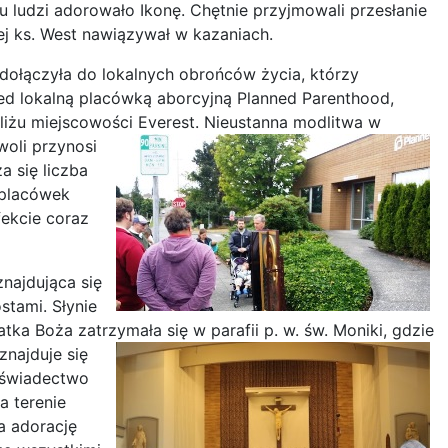
lu ludzi adorowało Ikonę. Chętnie przyjmowali przesłanie
rej ks. West nawiązywał w kazaniach.
dołączyła do lokalnych obrońców życia, którzy
zed lokalną placówką aborcyjną Planned Parenthood,
liżu miejscowości Everest.
Nieustanna modlitwa w
woli przynosi
a się liczba
 placówek
fekcie coraz
najdująca się
tami. Słynie
ka Boża zatrzymała się w parafii p. w. św. Moniki, gdzie
znajduje się
ć świadectwo
a terenie
a adorację