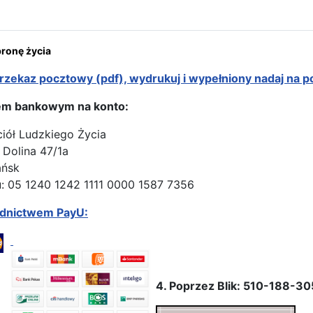
onę życia
rzekaz pocztowy (pdf), wydrukuj i wypełniony nadaj na p
em bankowym na konto:
ciół Ludzkiego Życia
 Dolina 47/1a
ańsk
: 05 1240 1242 1111 0000 1587 7356
ednictwem PayU:
4. Poprzez Blik: 510-188-30