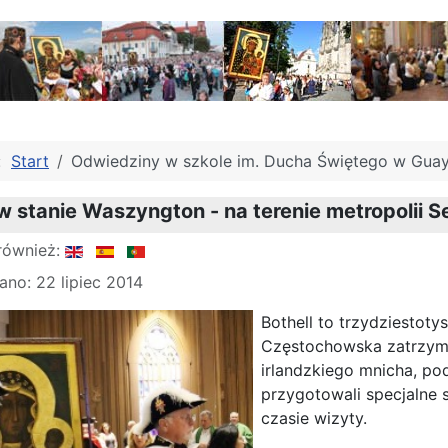
j:
Start
Odwiedziny w szkole im. Ducha Świętego w Guay
 stanie Waszyngton - na terenie metropolii Se
również:
no: 22 lipiec 2014
Bothell to trzydziestoty
Częstochowska zatrzymał
irlandzkiego mnicha, po
przygotowali specjalne s
czasie wizyty.