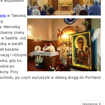
 ze wszystkimi
awła
w Takoma,
żą
s. Weroniką
ż obecny znany
 w Seattle. Już
ską w parafii
ił kazanie.
racją i różnymi
nka, gdy ks.
ludzie po
kony. Przy
mochodu, po czym wyruszyła w dalszą drogę do Portland
Następna stro
Następna