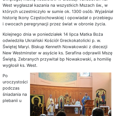
West wygłaszał kazania na wszystkich Mszach św., w
których uczestniczyło w sumie ok. 1300 osób. Wyjaśniał
historię Ikony Częstochowskiej i opowiadał o przebiegu
i owocach peregrynacji przez świat w obronie życia.
Kolejnego dnia w poniedziałek 14 lipca Matka Boża
odwiedziła Ukraiński Kościół Greckokatolicki p. w.
Świętej Maryi. Biskup Kenneth Nowakowski z diecezji
New Westminster w asyście ks. Serafina odprawili Mszę
Świętą. Zebranych przywitał bp Nowakowski, a homilię
wygłosił ks. West.
Po
uroczystości
podczas
śniadania na
plebanii u