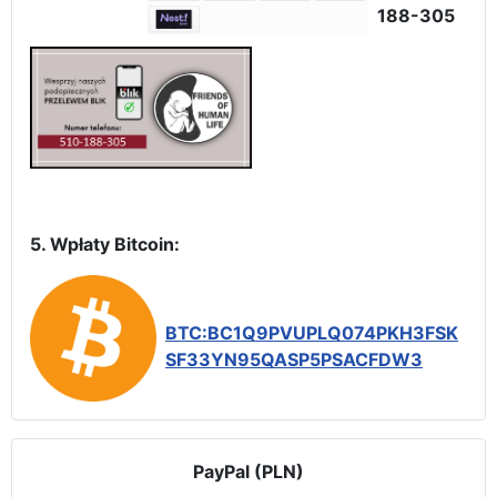
188-305
5. Wpłaty Bitcoin:
BTC:BC1Q9PVUPLQ074PKH3FSK
SF33YN95QASP5PSACFDW3
PayPal (PLN)