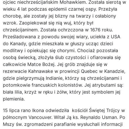
ojciec niechrześcijańskim Mohawkiem. Została sierotą w
wieku 4 lat podczas epidemii czarnej ospy. Przeżyła
chorobę, ale zostały jej blizny na twarzy i osłabiony
wzrok. Zaopiekował się nią wuj, który był
chrześcijaninem. Została ochrzczona w 1676 roku.
Prześladowana z powodu swojej wiary, uciekła z USA
do Kanady, gdzie mieszkała w głuszy ucząc dzieci
modlitwy i opiekując się chorymi. Chociaż pozostała
osobą świecką, złożyła ślub czystości i ofiarowała się
całkowicie Matce Bożej. Jej grób znajduje się w
rezerwacie Kahnawake w prowincji Quebec w Kanadzie,
gdzie pielgrzymują Indianie, którzy są chrześcijanami i
potomkowie francuskich kolonistów. Jej atrybutami są:
biała lilia, krzyż w ręku i żółw, który jest symbolem jej
plemienia.
15 lipca rano Ikona odwiedziła kościół Świętej Trójcy w
północnym Vancouver. Witał Ją ks. Reynaldo Usman. Po
Mszy św. zgromadzeni parafianie wysłuchali informacji