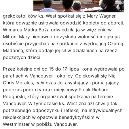
grekokatolików ks. West spotkał się z Mary Wagner,
która odważnie usiłowała odwodzić kobiety od aborcji.
W marcu Matka Boża odwiedziła ją w więzieniu w
Milton, Mary niedawno odzyskała wolność i mogła już
osobiście przyjechać na spotkanie z wędrującą Czarną
Madonną, która dodaje jej sił w działaniach na rzecz
poczętych dzieci.
Przez kolejne dni od 15 do 17 lipca Ikona wędrowała po
parafiach w Vancouver i okolicy. Opiekowali się Nią
Chris Morales, cały czas Jej asystujący i pomagający
podczas podróży oraz miejscowy Polak Richard
Podgurski, który organizował spotkania na terenie
Vancouver. W tym czasie ks. West znalazł chwilę tak
potrzebnego odpoczynku i refleksji na indywidualnych
rekolekcjach w opactwie benedyktyńskim w
Westminster w pobliżu Vancouver.