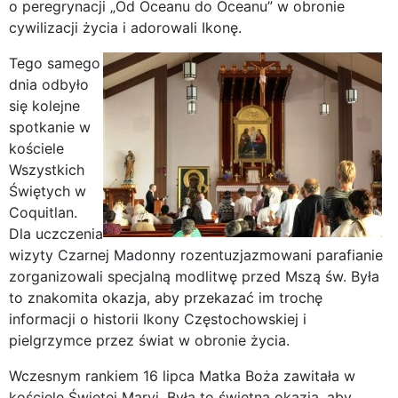
o peregrynacji „Od Oceanu do Oceanu” w obronie
cywilizacji życia i adorowali Ikonę.
Tego samego
dnia odbyło
się kolejne
spotkanie w
kościele
Wszystkich
Świętych w
Coquitlan.
Dla uczczenia
wizyty Czarnej Madonny rozentuzjazmowani parafianie
zorganizowali specjalną modlitwę przed Mszą św. Była
to znakomita okazja, aby przekazać im trochę
informacji o historii Ikony Częstochowskiej i
pielgrzymce przez świat w obronie życia.
Wczesnym rankiem 16 lipca Matka Boża zawitała w
kościele Świętej Maryi. Była to świetna okazja, aby