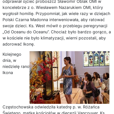
odprawiał ojciec proboszcz Sławomir Oblak OMI w
koncelebrze z o. Wiesławem Nazarukiem OMI, który
wygłosił homilię. Przypomniał, jak wiele razy w dziejach
Polski Czarna Madonna interweniowała, aby ratować
swoje dzieci. Ks. West mówił o przebiegu peregrynacji
„Od Oceanu do Oceanu”. Chociaż było bardzo gorąco, a
w kościele nie było klimatyzacji, wierni pozostali, aby
adorować Ikonę.
Kolejnego
dnia, w
niedzielę rano
Ikona
Częstochowska odwiedziła katedrę p. w. Różańca
Świętego, matkę kościołów w diecezji Vancouver. Ks.