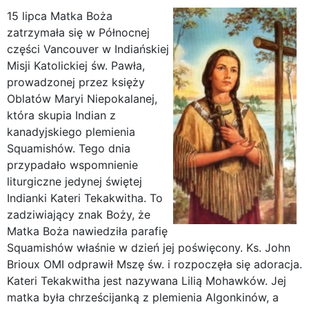
15 lipca Matka Boża
zatrzymała się w Północnej
części Vancouver w Indiańskiej
Misji Katolickiej św. Pawła,
prowadzonej przez księży
Oblatów Maryi Niepokalanej,
która skupia Indian z
kanadyjskiego plemienia
Squamishów. Tego dnia
przypadało wspomnienie
liturgiczne jedynej świętej
Indianki Kateri Tekakwitha. To
zadziwiający znak Boży, że
Matka Boża nawiedziła parafię
Squamishów właśnie w dzień jej poświęcony. Ks. John
Brioux OMI odprawił Mszę św. i rozpoczęła się adoracja.
Kateri Tekakwitha jest nazywana Lilią Mohawków. Jej
matka była chrześcijanką z plemienia Algonkinów, a