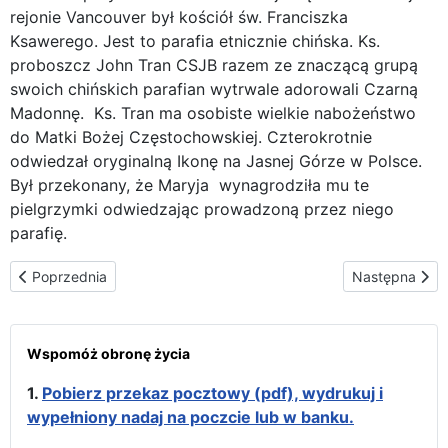
rejonie Vancouver był kościół św. Franciszka
Ksawerego. Jest to parafia etnicznie chińska. Ks.
proboszcz John Tran CSJB razem ze znaczącą grupą
swoich chińskich parafian wytrwale adorowali Czarną
Madonnę. Ks. Tran ma osobiste wielkie nabożeństwo
do Matki Bożej Częstochowskiej. Czterokrotnie
odwiedzał oryginalną Ikonę na Jasnej Górze w Polsce.
Był przekonany, że Maryja wynagrodziła mu te
pielgrzymki odwiedzając prowadzoną przez niego
parafię.
Poprzednia strona: Ponownie w stanie Waszyngton - na terenie me
Następna stron
Poprzednia
Następna
Wspomóż obronę życia
1.
Pobierz przekaz pocztowy (pdf), wydrukuj i
wypełniony nadaj na poczcie lub w banku.