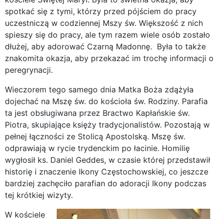
spotkać się z tymi, którzy przed pójściem do pracy
uczestniczą w codziennej Mszy św. Większość z nich
spieszy się do pracy, ale tym razem wiele osób zostało
dłużej, aby adorować Czarną Madonnę. Była to także
znakomita okazja, aby przekazać im trochę informacji o
peregrynacji.
Wieczorem tego samego dnia Matka Boża zdążyła
dojechać na Mszę św. do kościoła św. Rodziny. Parafia
ta jest obsługiwana przez Bractwo Kapłańskie św.
Piotra, skupiające księży tradycjonalistów. Pozostają w
pełnej łączności ze Stolicą Apostolską. Mszę św.
odprawiają w rycie trydenckim po łacinie. Homilię
wygłosił ks. Daniel Geddes, w czasie której przedstawił
historię i znaczenie Ikony Częstochowskiej, co jeszcze
bardziej zachęciło parafian do adoracji Ikony podczas
tej krótkiej wizyty.
W kościele