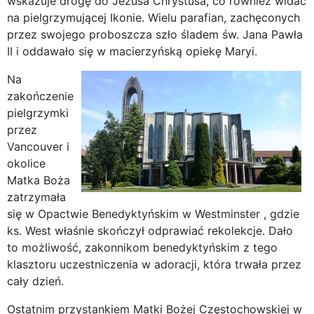
wskazuje drogę do Jezusa Chrystusa, co również widać
na pielgrzymującej Ikonie. Wielu parafian, zachęconych
przez swojego proboszcza szło śladem św. Jana Pawła
II i oddawało się w macierzyńską opiekę Maryi.
Na
zakończenie
pielgrzymki
przez
Vancouver i
okolice
Matka Boża
zatrzymała
się w Opactwie Benedyktyńskim w Westminster , gdzie
ks. West właśnie skończył odprawiać rekolekcje. Dało
to możliwość, zakonnikom benedyktyńskim z tego
klasztoru uczestniczenia w adoracji, która trwała przez
cały dzień.
Ostatnim przystankiem Matki Bożej Częstochowskiej w