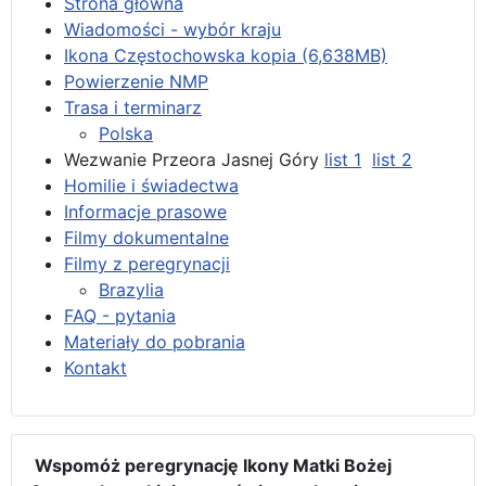
Strona główna
Wiadomości - wybór kraju
Ikona Częstochowska kopia (6,638MB)
Powierzenie NMP
Trasa i terminarz
Polska
Wezwanie Przeora Jasnej Góry
list 1
list 2
Homilie i świadectwa
Informacje prasowe
Filmy dokumentalne
Filmy z peregrynacji
Brazylia
FAQ - pytania
Materiały do pobrania
Kontakt
Wspomóż peregrynację Ikony Matki Bożej