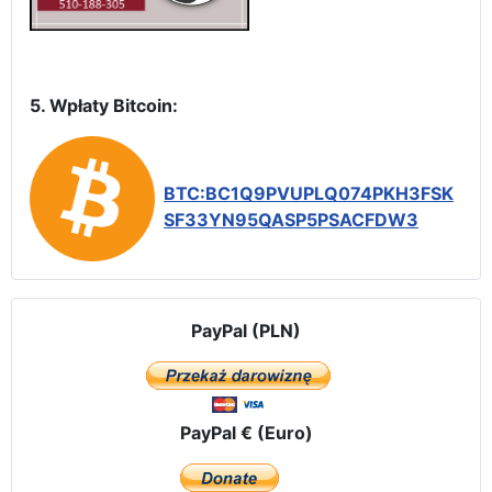
5. Wpłaty Bitcoin:
BTC:BC1Q9PVUPLQ074PKH3FSK
SF33YN95QASP5PSACFDW3
PayPal (PLN)
PayPal € (Euro)