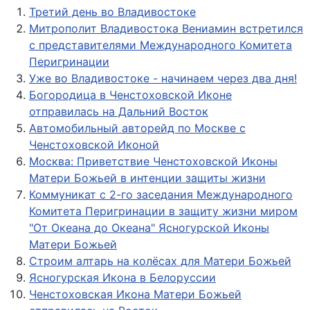
Третий день во Владивостоке
Митрополит Владивостока Вениамин встретился
с представителями Международного Комитета
Перигринации
Уже во Владивостоке - начинаем через два дня!
Богородица в Ченстоховской Иконе
отправилась на Дальний Восток
Автомобильный авторейд по Москве с
Ченстоховской Иконой
Москва: Приветствие Ченстоховской Иконы
Матери Божьей в интенции защиты жизни
Коммуникат с 2-го заседания Международного
Комитета Перигринации в защиту жизни миром
"От Океана до Океана" Ясногурской Иконы
Матери Божьей
Строим алтарь на колёсах для Матери Божьей
Ясногурская Икона в Белоруссии
Ченстоховская Икона Матери Божьей