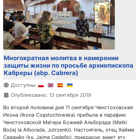
Многократная молитва в намерении
защиты жизни по просьбе архиепископа
Кабреры (abp. Cabrera)
Информация о материале
Доступны:
Опубликовано: 13 сентября 2019
Во второй половине дня 11 сентября Ченстоховская
Икона (Ikona Częstochowska) прибыла в парафию
Ченстоховской Матери Божией Альборада (Matki
Bożej la Alborada, Jutrzenki). Настоятель, отец Хайме
Седенйо (ks. Jaime Cedeño), прекрасно знает эту