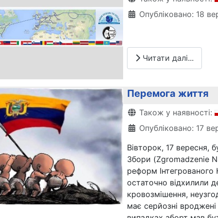
Опубліковано: 18 ве
Читати далі...
Перемога життя
Деталі
Також у наявності:
Опубліковано: 17 ве
Вівторок, 17 вересня, 
Збори (Zgromadzenie N
реформ Інтегрованого 
остаточно відхилили де
кровозмішення, неузго
має серйозні вроджені 
випадках аборт мав бу