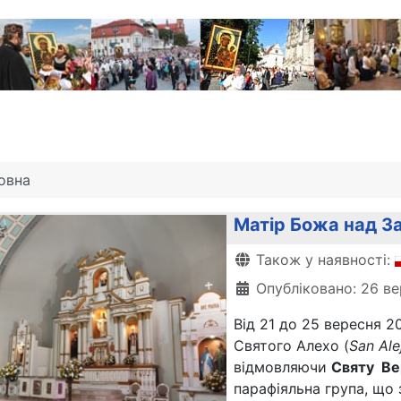
овна
Матір Божа над За
Деталі
Також у наявності:
Опубліковано: 26 в
Від 21 до 25 вересня 2
Святого Алехо (
San Ale
відмовляючи
Святу
В
парафіяльна група, що