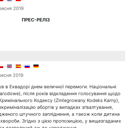
ресня 2019
ПРЕС-РЕЛІЗ
ресня 2019
був в Еквадорі днем величної перемоги. Національні
arodowe), після років відкладення голосування щодо
Кримінального Кодексу (Zintegrowany Kodeks Karny),
криміналізацію абортів у випадках зґвалтування,
дженого штучного запліднення, а також коли дитина
хвороби. Згідно з цією пропозицією, у вищезгаданих
ти дозволений аж до народження.