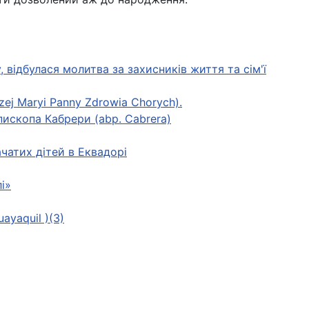
 відбулася молитва за захисників життя та сім'ї
zej Maryi Panny Zdrowia Chorych).
пископа Кабрери (abp. Cabrera)
чатих дітей в Еквадорі
і»
ayaquil )(3)