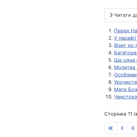
Читати дал
Перед На
У парафії
Візит до 
Багатора
Ще одна 
Молитва 
Особливи
Урочисте 
Мати Бож
Ченстохов
Сторінка 11 і
6