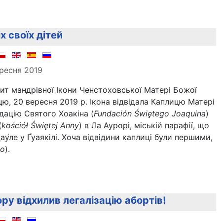
х своїх дітей
ересня 2019
ит мандрівної Ікони Ченстоховської Матері Божої
цю, 20 вересня 2019 р. Ікона відвідала Каплицю Матері
дацію Святого Хоакіна (
Fundación Świętego Joaquina
)
(
kościół Świętej Anny
) в Ла Аурорі, міській парафії, що
ау́ле у Ґуаякілі. Хоча відвідини каплиці були першими,
go
).
у відхилив легалізацію абортів!