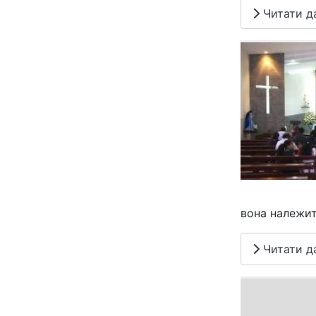
Читати дал
вона належит
Читати дал