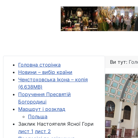
Ви тут:
Гол
Головна сторінка
Новини – вибір країни
Ченстоховська Ікона – копія
(6,638MB)
Поручення Пресвятій
Богородиці
Маршрут і розклад
Польща
Заклик Настоятеля Ясної Гори
лист 1
лист 2