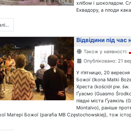
хлібом і шоколадом. С
Еквадору, а плоди кака
і...
Відвідини під час
Деталі
Також у наявності:
Опубліковано: 21 ве
У п’ятницю, 20 вересня 
Божої (Ikona Matki Boż
Хреста (kościół pw. św
Ґуасмо (Guasmo Środko
півдні міста Ґуаякіль (
Montalvo), раніше прот
ої Матері Божої (parafia MB Częstochowskiej), тож істо