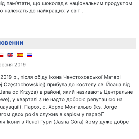
лід пам’ятати, що шоколад є національним продуктом
о належать до найкращих у світі.
 новенни
ресня 2019
2019 р., після обіду Ікона Ченстоховської Матері
ej Częstochowskiej) прибула до костелу св. Йоана від
. Jana od Krzyża) в районі, який називають Центральне
we), у кварталі з не надто доброю репутацією на
Guayaquil). Парох, о. Хорхе Монтальво (ks. Jorge
ягом двох років служив вікарієм у парафії
рія Ікони з Ясної Гури (Jasna Góra) йому дуже добре