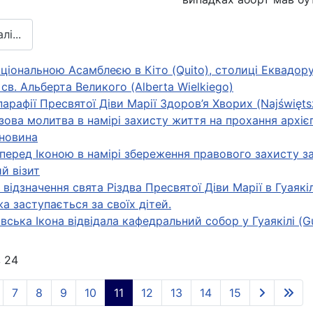
і...
ціональною Асамблеєю в Кіто (Quito), столиці Еквадору,
 св. Альберта Великого (Alberta Wielkiego)
парафії Пресвятої Діви Марії Здоров’я Хворих (Najświęts
зова молитва в намірі захисту життя на прохання архіє
новина
перед Іконою в намірі збереження правового захисту за
й візит
відзначення свята Різдва Пресвятої Діви Марії в Гуаякіл
а заступається за своїх дітей.
ська Ікона відвідала кафедральний собор у Гуаякілі (Gu
з 24
7
8
9
10
11
12
13
14
15