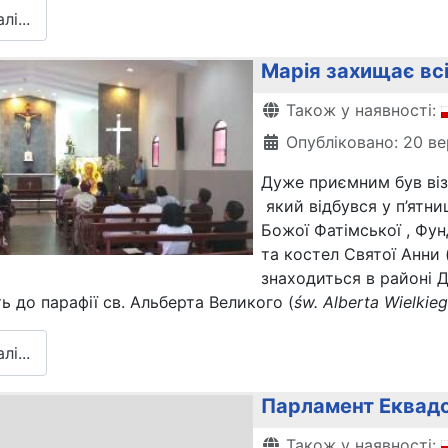
і...
Марія захищає всі
Деталі
Також у наявності:
Опубліковано: 20 в
Дуже приємним був віз
який відбувся у п’ятни
Божої Фатімської , Фун
та костел Святої Анни 
знаходиться в районі Д
ь до парафії св. Альберта Великого (
św. Alberta Wielkie
і...
Парламент Еквадор
Деталі
Також у наявності: