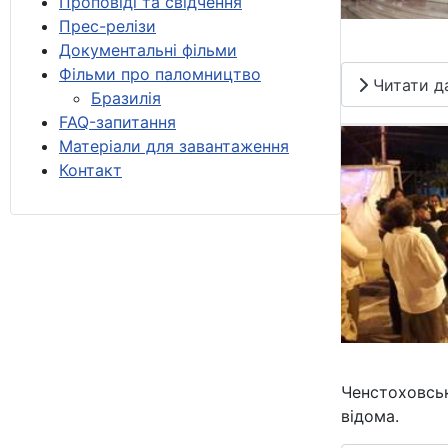
Проповіді та свідчення
Прес-релізи
Документальні фільми
Фільми про паломництво
Читати дал
Бразилія
FAQ-запитання
Матеріали для завантаження
Контакт
Ченстоховськ
відома.