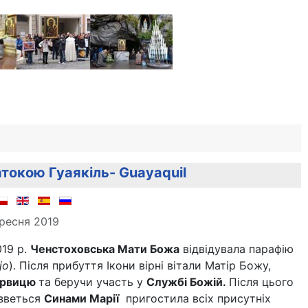
токою Гуаякіль- Guayaquil
ересня 2019
019 р.
Ченстоховська Мати Божа
відвідувала парафію
jo
). Після прибуття Ікони вірні вітали Матір Божу,
ервицю
та беручи участь у
Службі Божій.
Після цього
 зветься
Синами Марії
пригостила всіх присутніх