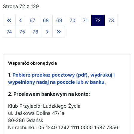
Strona 72 z 129
67
68
69
70
71
72
73
74
75
76
Wspomóż obronę życia
1.
Pobierz przekaz pocztowy (pdf), wydrukuj i
wypełniony nadaj na poczcie lub w banku.
2. Przelewem bankowym na konto:
Klub Przyjaciół Ludzkiego Życia
ul. Jaśkowa Dolina 47/1a
80-286 Gdańsk
Nr rachunku: 05 1240 1242 1111 0000 1587 7356