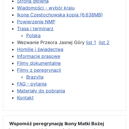
Strona główna
Wiadomości - wybór kraju
Ikona Częstochowska kopia (6,638MB)
Powierzenie NMP
Trasa i terminarz
Polska
Wezwanie Przeora Jasnej Góry
list 1
list 2
Homilie i świadectwa
Informacje prasowe
Filmy dokumentalne
Filmy z peregrynacji
Brazylia
FAQ - pytania
Materiały do pobrania
Kontakt
Wspomóż peregrynację Ikony Matki Bożej