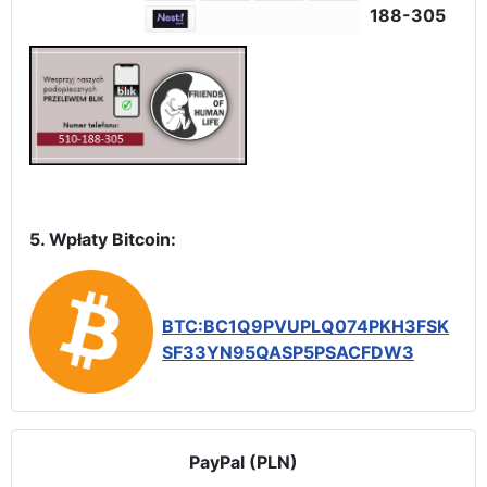
188-305
5. Wpłaty Bitcoin:
BTC:BC1Q9PVUPLQ074PKH3FSK
SF33YN95QASP5PSACFDW3
PayPal (PLN)