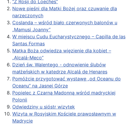
“Z Rosji do Loeches”
Nowe pieśni dla Matki Bożej oraz czuwanie dla
narzeczonych
Coslanda – wśród biało czerwonych balonów u
„Mamusi Joanny”
W miejscu Cudu Eucharystycznego – Capilla de las
Santas Formas
Matka Boża odwiedza więzienie dla kobiet –
„Alcalá-Meco”
Dzień św. Walentego - odnowienie ślubów
małżeńskich w katedrze Alcalá de Henares
Pomóżcie przygotować wystawę „od Oceanu do
Oceanu” na Jasnej Górze
Popielec z Czarną Madonną wśród madryckiej
Polonii
Odwiedziny u sióstr wizytek
Wizyta w Rosyjskim Kościele prawosławnym w
Madrycie