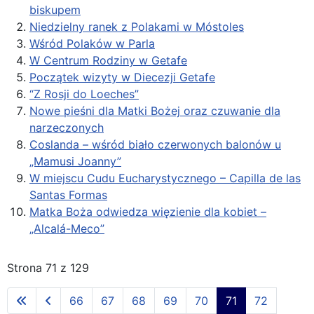
biskupem
Niedzielny ranek z Polakami w Móstoles
Wśród Polaków w Parla
W Centrum Rodziny w Getafe
Początek wizyty w Diecezji Getafe
“Z Rosji do Loeches”
Nowe pieśni dla Matki Bożej oraz czuwanie dla
narzeczonych
Coslanda – wśród biało czerwonych balonów u
„Mamusi Joanny”
W miejscu Cudu Eucharystycznego – Capilla de las
Santas Formas
Matka Boża odwiedza więzienie dla kobiet –
„Alcalá-Meco”
Strona 71 z 129
66
67
68
69
70
71
72