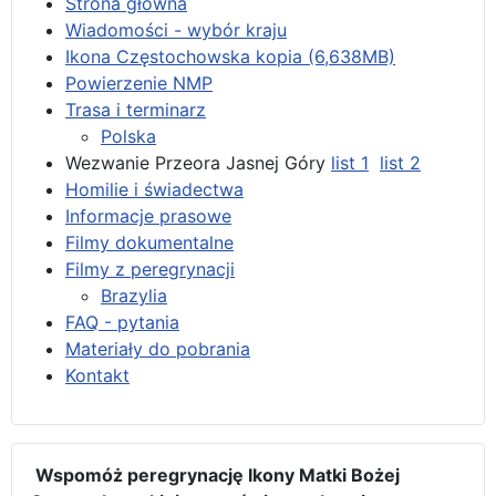
Strona główna
Wiadomości - wybór kraju
Ikona Częstochowska kopia (6,638MB)
Powierzenie NMP
Trasa i terminarz
Polska
Wezwanie Przeora Jasnej Góry
list 1
list 2
Homilie i świadectwa
Informacje prasowe
Filmy dokumentalne
Filmy z peregrynacji
Brazylia
FAQ - pytania
Materiały do pobrania
Kontakt
Wspomóż peregrynację Ikony Matki Bożej