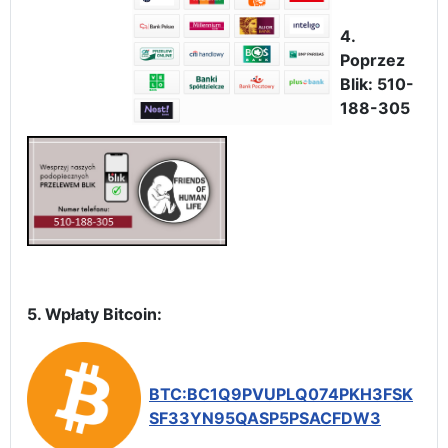
4.
Poprzez
Blik: 510-
188-305
5. Wpłaty Bitcoin:
BTC:BC1Q9PVUPLQ074PKH3FSK
SF33YN95QASP5PSACFDW3