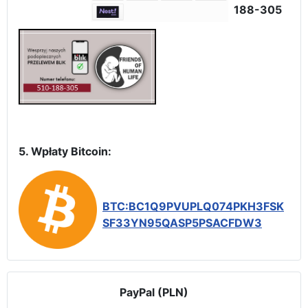
188-305
5. Wpłaty Bitcoin:
BTC:BC1Q9PVUPLQ074PKH3FSK
SF33YN95QASP5PSACFDW3
PayPal (PLN)