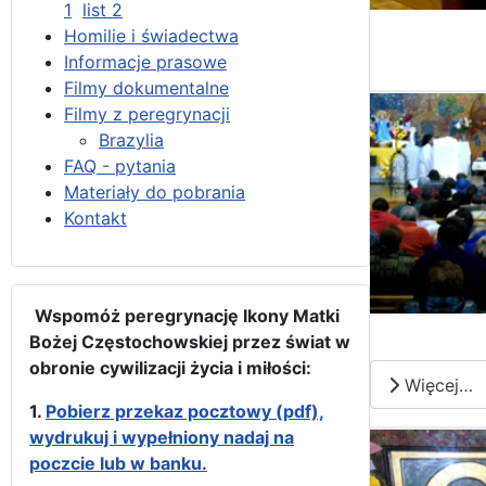
1
list 2
Homilie i świadectwa
Informacje prasowe
Filmy dokumentalne
Filmy z peregrynacji
Brazylia
FAQ - pytania
Materiały do pobrania
Kontakt
Wspomóż peregrynację Ikony Matki
Bożej Częstochowskiej przez świat w
obronie cywilizacji życia i miłości:
Więcej…
1.
Pobierz przekaz pocztowy (pdf),
wydrukuj i wypełniony nadaj na
poczcie lub w banku.