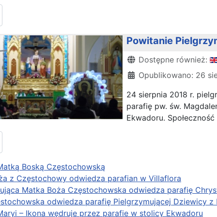
Powitanie Pielgrzy
Szczegóły
Dostępne również:
Opublikowano: 26 si
24 sierpnia 2018 r. pie
parafię pw. św. Magdalen
Ekwadoru. Społeczność p
Matką Boską Częstochowską
a z Częstochowy odwiedza parafian w Villaflora
ująca Matka Boża Częstochowska odwiedza parafię Chryst
stochowska odwiedza parafię Pielgrzymującej Dziewicy z
aryi – Ikona wędruje przez parafie w stolicy Ekwadoru