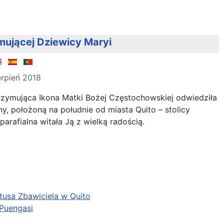
mującej Dziewicy Maryi
erpień 2018
lgrzymująca Ikona Matki Bożej Częstochowskiej odwiedziła
y, położoną na południe od miasta Quito – stolicy
arafialna witała Ją z wielką radością.
usa Zbawiciela w Quito
 Puengasi