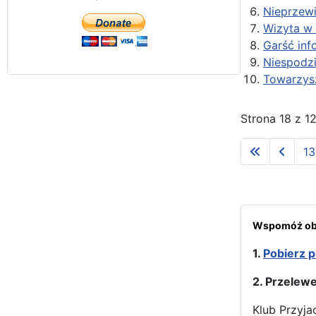
Nieprzewi
Wizyta w 
Garść inf
Niespodz
Towarzysz
Strona 18 z 1
13
Wspomóż obr
1.
Pobierz p
2. Przelew
Klub Przyja