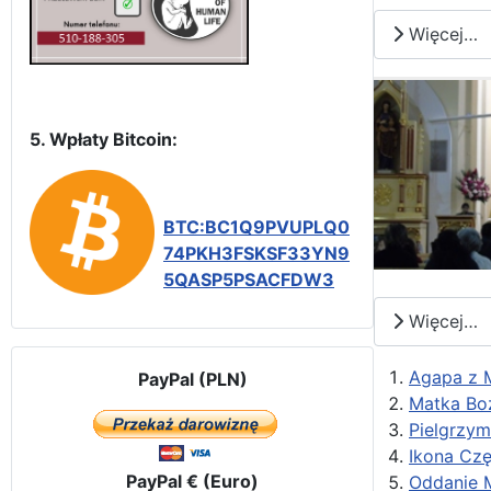
Więcej…
5. Wpłaty Bitcoin:
BTC:BC1Q9PVUPLQ0
74PKH3FSKSF33YN9
5QASP5PSACFDW3
Więcej…
Agapa z 
PayPal (PLN)
Matka Boż
Pielgrzym
Ikona Czę
PayPal € (Euro)
Oddanie M