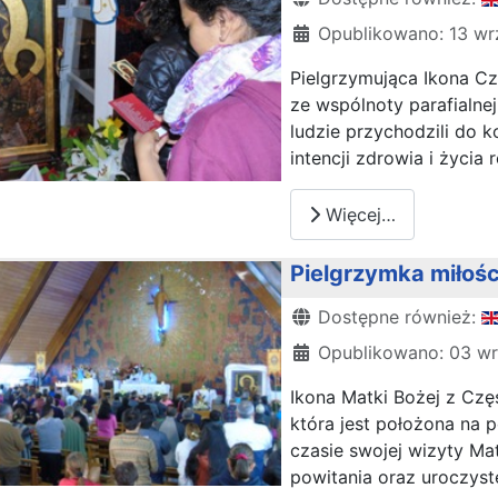
Opublikowano: 13 wr
Pielgrzymująca Ikona C
ze wspólnoty parafialnej
ludzie przychodzili do 
intencji zdrowia i życia r
Więcej…
Pielgrzymka miłości
Szczegóły
Dostępne również:
Opublikowano: 03 wr
Ikona Matki Bożej z Czę
która jest położona na 
czasie swojej wizyty Ma
powitania oraz uroczyste