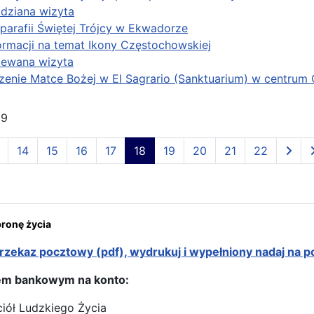
dziana wizyta
parafii Świętej Trójcy w Ekwadorze
ormacji na temat Ikony Częstochowskiej
iewana wizyta
enie Matce Bożej w El Sagrario (Sanktuarium) w centrum 
29
14
15
16
17
18
19
20
21
22
onę życia
rzekaz pocztowy (pdf), wydrukuj i wypełniony nadaj na p
em bankowym na konto:
ciół Ludzkiego Życia