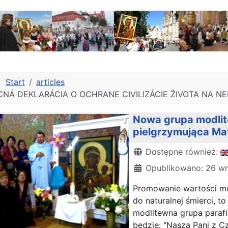
j:
Start
articles
NÁ DEKLARÁCIA O OCHRANE CIVILIZÁCIE ŽIVOTA NA NE
Nowa grupa modlit
pielgrzymująca Mat
Szczegóły
Dostępne również:
Opublikowano: 26 wr
Promowanie wartości mor
do naturalnej śmierci, t
modlitewna grupa parafi
będzie: "Nasza Pani z C