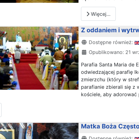
Więcej…
Z oddaniem i wytrw
Szczegóły
Dostępne również:
Opublikowano: 21 wr
Parafia Santa Maria de 
odwiedzającej parafię I
zmierzchu (który w stre
parafianie zbierali się 
kościele, aby adorować 
Matka Boża Często
Szczegóły
Dostępne również: